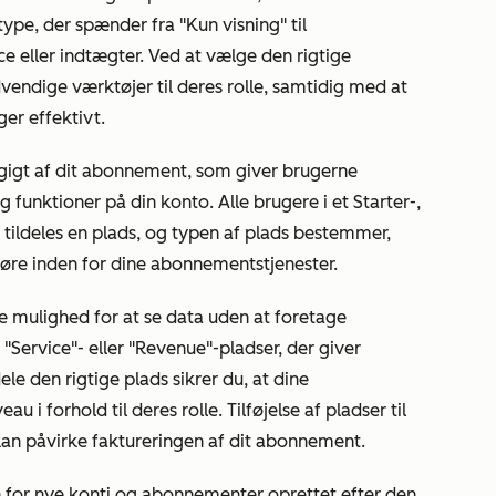
pe, der spænder fra "Kun visning" til
ice eller indtægter. Ved at vælge den rigtige
dvendige værktøjer til deres rolle, samtidig med at
er effektivt.
ngigt af dit abonnement, som giver brugerne
g funktioner på din konto. Alle brugere i et
Starter
-,
ildeles en plads, og typen af plads bestemmer,
føre inden for dine abonnementstjenester.
e mulighed for at se data uden at foretage
 "Service"- eller "Revenue"-pladser, der giver
ele den rigtige plads sikrer du, at dine
 forhold til deres rolle. Tilføjelse af pladser til
 kan påvirke faktureringen af dit abonnement.
for nye konti og abonnementer oprettet efter den