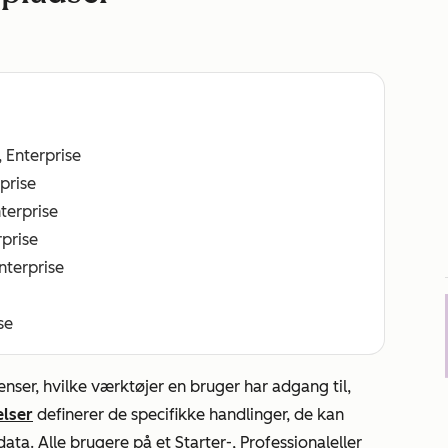
, Enterprise
rprise
nterprise
rprise
Enterprise
se
nser, hvilke værktøjer en bruger har adgang til,
elser
definerer de specifikke handlinger, de kan
 data. Alle brugere på et
Starter
-,
Professional
eller