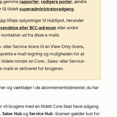
ke
gemme
rapporter
,
redigere poster
, ændre
 få tildelt
superadministratoradgang
.
kke
tilføje oplysninger til HubSpot, herunder
esendelse eller BCC-adresser
eller andre
e kontakter ud fra disse e-mails.
- eller Service-licens til en View-Only-licens,
noprette e-mail-logning og muligheden for at
tildele mindst en Core-, Sales- eller Service-
 e-mails er aktiveret for brugeren.
ner og værktøjer i de abonnementstjenester, du har
er
vil brugere med en tildelt Core Seat have adgang
e.
Sales Hub
og
Service Hub
-licenser gælder kun for