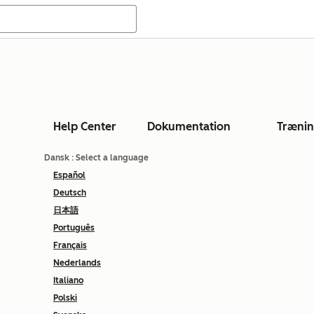
Help Center
Dokumentation
Træni
Dansk
: Select a language
Español
Deutsch
日本語
Português
Français
Nederlands
Italiano
Polski