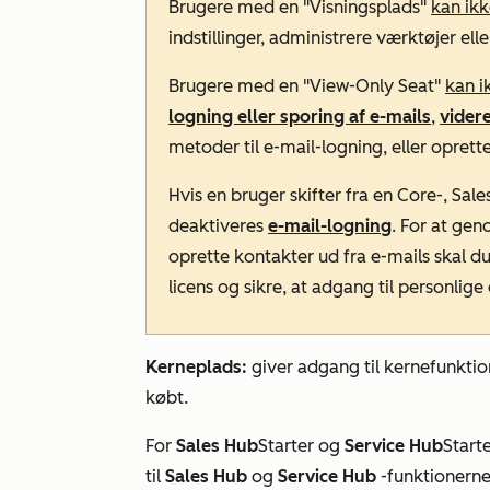
Brugere med en "Visningsplads"
kan ik
indstillinger, administrere værktøjer eller
Brugere med en "View-Only Seat"
kan i
logning eller sporing af e-mails
,
vider
metoder til e-mail-logning, eller oprett
Hvis en bruger skifter fra en Core-, Sales
deaktiveres
e-mail-logning
. For at ge
oprette kontakter ud fra e-mails skal du 
licens og sikre, at adgang til personlige
Kerneplads:
giver adgang til kernefunktio
købt.
For
Sales Hub
Starter
og
Service Hub
Start
til
Sales Hub
og
Service Hub
-funktionern