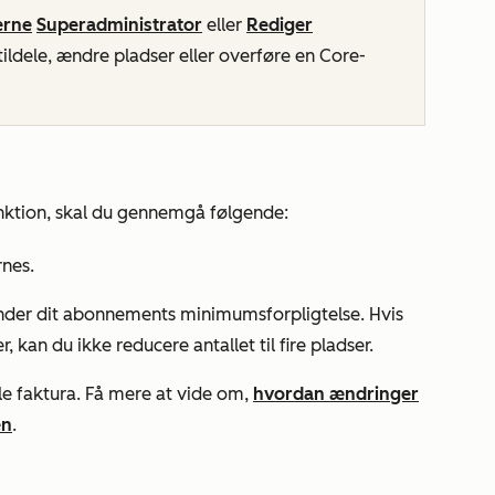
erne
Superadministrator
eller
Rediger
, tildele, ændre pladser eller overføre en Core-
nktion, skal du gennemgå følgende:
rnes.
 under dit abonnements minimumsforpligtelse. Hvis
 kan du ikke reducere antallet til fire pladser.
lle faktura. Få mere at vide om,
hvordan ændringer
en
.