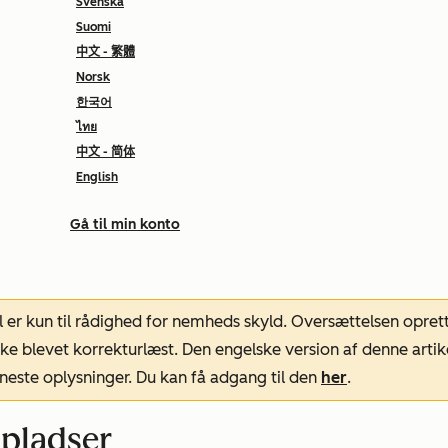
Svenska
Suomi
中文 - 繁體
Norsk
한국어
ไทย
中文 - 简体
English
Gå til min konto
l er kun til rådighed for nemheds skyld. Oversættelsen opret
ke blevet korrekturlæst. Den engelske version af denne artik
neste oplysninger. Du kan få adgang til den
her
.
 pladser