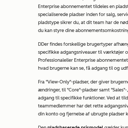
Enterprise
abonnementet tildeles en pladsty
specialiserede pladser inden for salg, serv
pladstype sikrer du, at dit team har de nø
du kan styre dine abonnementsomkostning
D
Der findes forskellige brugertyper afhæ
specifikke adgangsniveauer til værktøjer o
Professional
eller
Enterprise
abonnementet t
hvad brugerne kan se, få adgang til og ud
Fra "View-Only"-pladser, der giver brugern
ændringer, til "Core"-pladser samt "Sales"-,
adgang til specifikke funktioner. Ved at tild
teammedlemmer har det rette adgangsniveau i
din konto og fjernelse af ubrugte pladser
Den
pladsbaserede prismodel
gælder kun 