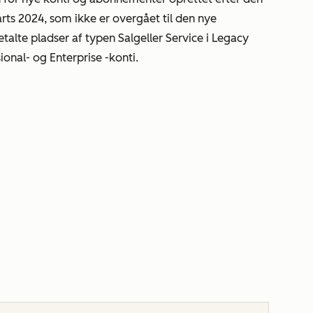
arts 2024, som ikke er overgået til den nye
etalte pladser af typen
Salg
eller
Service
i Legacy
sional- og
Enterprise
-konti.