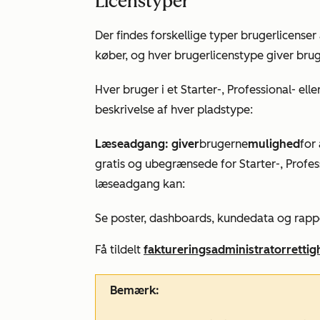
Licenstyper
Der findes forskellige typer brugerlicense
køber, og hver brugerlicenstype giver bru
Hver bruger i et
Starter-
,
Professional-
elle
beskrivelse af hver pladstype:
Læseadgang: giver
brugerne
mulighed
for
gratis og ubegrænsede for
Starter-
,
Profes
læseadgang kan:
Se poster, dashboards, kundedata og rappor
Få tildelt
faktureringsadministratorretti
Bemærk: