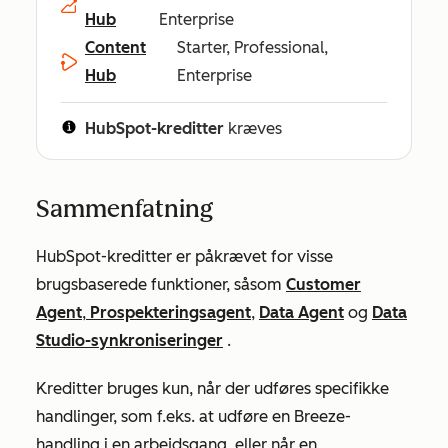
Hub
Enterprise
Content
Starter, Professional,
Hub
Enterprise
HubSpot-kreditter
kræves
Sammenfatning
HubSpot-kreditter er påkrævet for visse
brugsbaserede funktioner
,
såsom
Customer
Agent
,
Prospekteringsagent
,
Data Agent
og
Data
Studio-synkroniseringer
.
Kreditter bruges kun, når der udføres specifikke
handlinger, som f.eks. at udføre en Breeze-
handling i en arbejdsgang, eller når en