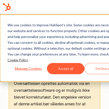
Vidensbase
We use cookies to improve HubSpot’s site. Some cookies are neces
our website and services to function properly. Other cookies are o
and help personalize your experience, including advertising and anal
You can consent to all cookies, decline all optional cookies, or man
optional cookies. Without a selection, our default cookie settings wi
Fakturering
You can change your preferences at any time. To learn more, check
Cookie Policy
.
Manage Cookies
Accept all
Decline a
Bemærk:
Oversættelsen af denne artikel er
kun til rådighed for nemheds skyld.
Oversættelsen oprettes automatisk via en
oversættelsessoftware og er muligvis ikke
blevet korrekturlæst. Den engelske version
af denne artikel bør således anses for at