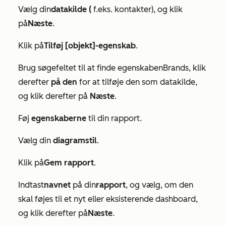
Vælg din
datakilde (
f.eks. kontakter), og klik
på
Næste
.
Klik på
Tilføj [objekt]-egenskab
.
Brug søgefeltet til at finde egenskaben
Brands
, klik
derefter
på den
for at tilføje den som datakilde,
og klik derefter på
Næste
.
Føj
egenskaberne
til din rapport.
Vælg din
diagramstil
.
Klik på
Gem rapport
.
Indtast
navnet
på din
rapport
, og vælg, om den
skal føjes til et nyt eller eksisterende dashboard,
og klik derefter på
Næste
.