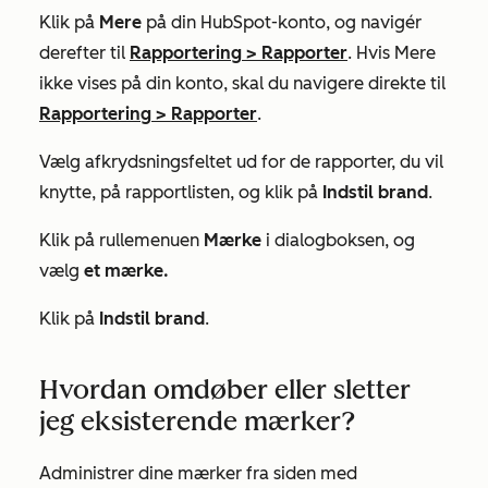
Klik på
Mere
på din HubSpot-konto, og navigér
derefter til
Rapportering
>
Rapporter
. Hvis
Mere
ikke vises på din konto, skal du navigere direkte til
Rapportering
>
Rapporter
.
Vælg afkrydsningsfeltet ud for de rapporter, du vil
knytte, på rapportlisten, og klik på
Indstil brand
.
Klik på rullemenuen
Mærke
i dialogboksen, og
vælg
et mærke.
Klik på
Indstil brand
.
Hvordan omdøber eller sletter
jeg eksisterende mærker?
Administrer dine mærker fra siden med