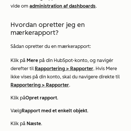
vide om
administration af dashboards
.
Hvordan opretter jeg en
mærkerapport?
Sådan opretter du en mærkerapport:
Klik på
Mere
på din HubSpot-konto, og navigér
derefter til
Rapportering
>
Rapporter
. Hvis
Mere
ikke vises på din konto, skal du navigere direkte til
Rapportering
>
Rapporter
.
Klik på
Opret rapport
.
Vælg
Rapport med et enkelt objekt
.
Klik på
Næste
.