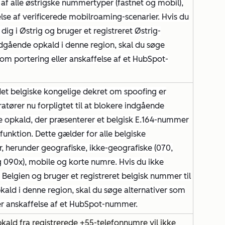
 af alle østrigske nummertyper (fastnet og mobil),
se af verificerede mobilroaming-scenarier. Hvis du
 dig i Østrig og bruger et registreret Østrig-
dgående opkald i denne region, skal du søge
som portering eller anskaffelse af et HubSpot-
 det belgiske kongelige dekret om spoofing er
atører nu forpligtet til at blokere indgående
le opkald, der præsenterer et belgisk E.164-nummer
unktion. Dette gælder for alle belgiske
 herunder geografiske, ikke-geografiske (070,
 090x), mobile og korte numre. Hvis du ikke
i Belgien og bruger et registreret belgisk nummer til
ald i denne region, skal du søge alternativer som
ler anskaffelse af et HubSpot-nummer.
ald fra registrerede +55-telefonnumre vil ikke