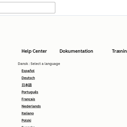
Help Center
Dokumentation
Træni
Dansk
: Select a language
Español
Deutsch
日本語
Português
Français
Nederlands
Italiano
Polski