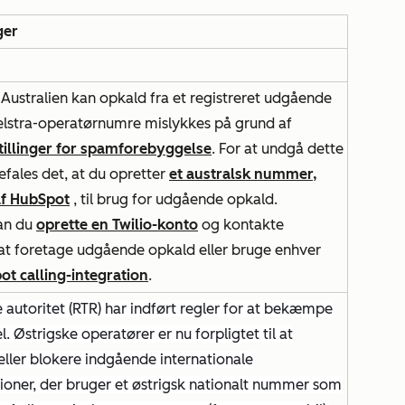
ger
 Australien kan opkald fra et registreret udgående
elstra-operatørnumre mislykkes på grund af
stillinger for spamforebyggelse
. For at undgå dette
fales det, at du opretter
et australsk nummer,
af HubSpot
, til brug for udgående opkald.
kan du
oprette en Twilio-konto
og kontakte
at foretage udgående opkald eller bruge enhver
t calling-integration
.
 autoritet (RTR) har indført regler for at bekæmpe
l. Østrigske operatører er nu forpligtet til at
eller blokere indgående internationale
ioner, der bruger et østrigsk nationalt nummer som