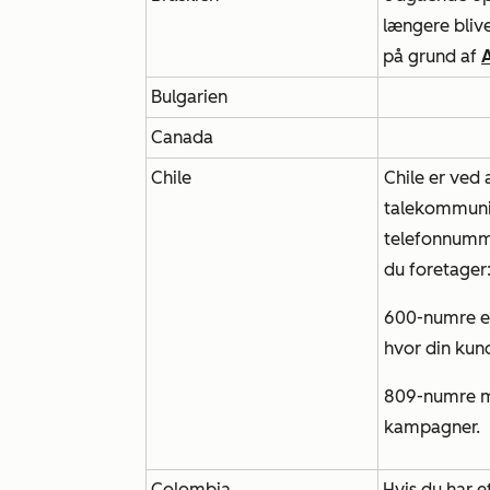
længere bliv
på grund af
A
Bulgarien
Canada
Chile
Chile er ved 
talekommunik
telefonnumme
du foretager
600-numre e
hvor din ku
809-numre må
kampagner.
Colombia
Hvis du har 