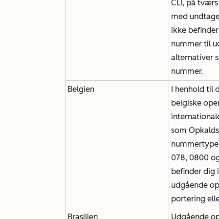
CLI, på tværs
med undtagel
ikke befinder
nummer til u
alternativer 
nummer.
Belgien
I henhold til
belgiske oper
internationa
som Opkaldsf
nummertyper,
078, 0800 og
befinder dig 
udgående opk
portering el
Brasilien
Udgående opk