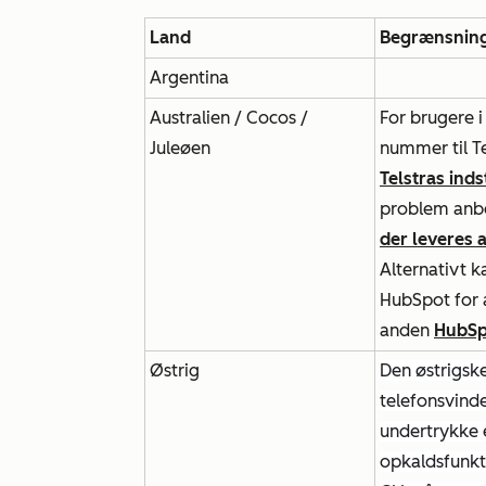
Land
Begrænsnin
Argentina
Australien / Cocos /
For brugere i
Juleøen
nummer til T
Telstras ind
problem anbe
der leveres 
Alternativt 
HubSpot for 
anden
HubSpo
Østrig
Den østrigske
telefonsvinde
undertrykke 
opkaldsfunkt