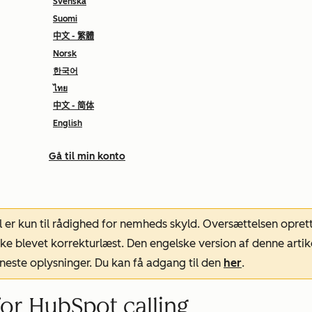
Svenska
Suomi
中文 - 繁體
Norsk
한국어
ไทย
中文 - 简体
English
Gå til min konto
l er kun til rådighed for nemheds skyld. Oversættelsen opret
ke blevet korrekturlæst. Den engelske version af denne artik
neste oplysninger. Du kan få adgang til den
her
.
for HubSpot calling