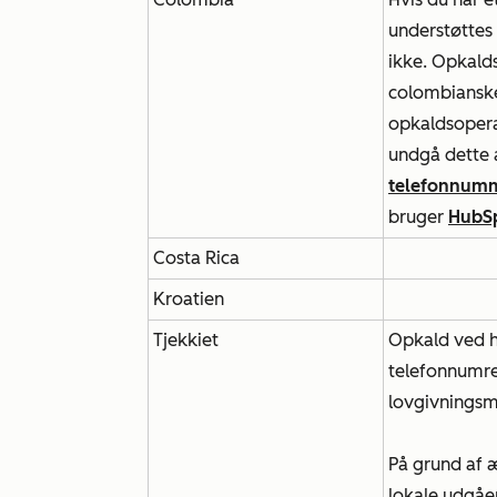
understøttes
ikke. Opkalds
colombianske
opkaldsoperat
undgå dette 
telefonnumm
bruger
HubSp
Costa Rica
Kroatien
Tjekkiet
Opkald ved hj
telefonnumre
lovgivningsm
På grund af 
lokale udgåe