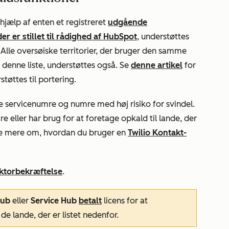
jælp af enten et registreret
udgående
r er stillet til rådighed af HubSpot
, understøttes
. Alle oversøiske territorier, der bruger den samme
denne liste, understøttes også. Se
denne artikel
for
tøttes til portering.
 servicenumre og numre med høj risiko for svindel.
e eller har brug for at foretage opkald til lande, der
æse mere om, hvordan du bruger en
Twilio Kontakt-
ktorbekræftelse
.
Hub
eller
Service Hub
betalt
licens for at
e lande, der er listet nedenfor.