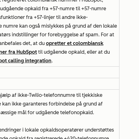
 udgående opkald fra +57-numre til +57-numre
funktioner fra +57-linjer til andre ikke-
 numre kan også mislykkes på grund af den lokale
ørs indstillinger for forebyggelse af spam. For at
anbefales det, at du
opretter et colombiansk
er fra HubSpot
til udgående opkald, eller at du
ot calling integration
.
ælp af ikke-Twilio-telefonnumre til tjekkiske
 kan ikke garanteres forbindelse på grund af
æssige mål for udgående telefonopkald.
ændringer i lokale opkaldsoperatører understøttes
nde opkald fra registrerede +420-telefonnumre