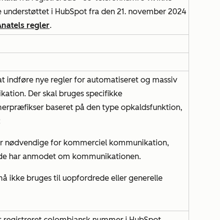
e understøttet i HubSpot fra den 21. november 2024
natels regler
.
at indføre nye regler for automatiseret og massiv
ation. Der skal bruges specifikke
rpræfikser baseret på den type opkaldsfunktion,
:
r nødvendige for kommerciel kommunikation,
nde har anmodet om kommunikationen.
 ikke bruges til uopfordrede eller generelle
et registreret colombiansk nummer i HubSpot,