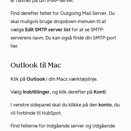
er navnet på din IMAP-server.
Find derefter feltet for
Outgoing Mail Server
. Du
skal muligvis bruge dropdown-menuen til at
vælge
Edit SMTP server list
for at se SMTP-
serverens navn. Du kan også finde din SMTP-port
her.
Outlook til Mac
Klik på
Outlook
i din Macs værktøjslinje.
Vælg
Indstillinger
, og klik derefter på
Konti
.
I venstre sidepanel skal du klikke på den
konto
, du
vil forbinde til HubSpot.
Find felterne for
Indgående server
og
Udgående