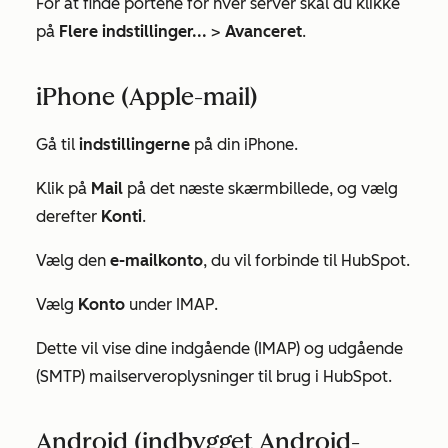
For at finde portene for hver server skal du klikke
på
Flere indstillinger...
>
Avanceret
.
iPhone (Apple-mail)
Gå til
indstillingerne
på din iPhone.
Klik på
Mail
på det næste skærmbillede, og vælg
derefter
Konti
.
Vælg den
e-mailkonto
, du vil forbinde til HubSpot.
Vælg
Konto
under
IMAP
.
Dette vil vise dine indgående (IMAP) og udgående
(SMTP) mailserveroplysninger til brug i HubSpot.
Android (indbygget Android-