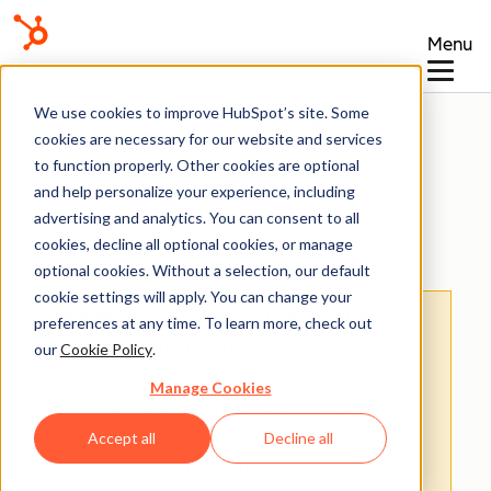
Menu
Vidensbase
We use cookies to improve HubSpot’s site. Some
cookies are necessary for our website and services
to function properly. Other cookies are optional
and help personalize your experience, including
advertising and analytics. You can consent to all
Forbundet E-mail
cookies, decline all optional cookies, or manage
optional cookies. Without a selection, our default
cookie settings will apply. You can change your
Bemærk:
Oversættelsen af denne artikel er
preferences at any time. To learn more, check out
kun til rådighed for nemheds skyld.
our
Cookie Policy
.
Oversættelsen oprettes automatisk via en
Manage Cookies
oversættelsessoftware og er muligvis ikke
blevet korrekturlæst. Den engelske version
Accept all
Decline all
af denne artikel bør således anses for at