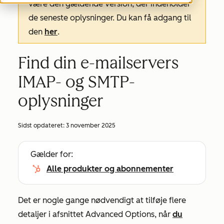
være den gældende version, der indeholder
de seneste oplysninger. Du kan få adgang til
den
her
.
Find din e-mailservers
IMAP- og SMTP-
oplysninger
Sidst opdateret:
3 november 2025
Gælder for:
Alle produkter og abonnementer
Det er nogle gange nødvendigt at tilføje flere
detaljer i afsnittet
Advanced Options,
når
du