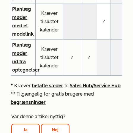
Planlæg
Kræver
møder
tilsluttet
✓
med et
kalender
mødelink
Planlæg
Kræver
møder
tilsluttet
✓
✓
ud fra
kalender
optegnelser
* Kræver
betalte sæder
til
Sales
Hub/Service Hub
** Tilgængelig for gratis brugere med
begrænsninger
Var denne artikel nyttig?
Ja
Nej