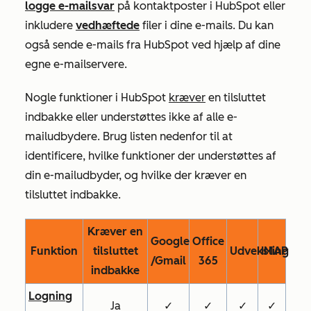
logge e-mailsvar
på kontaktposter i HubSpot eller
inkludere
vedhæftede
filer i dine e-mails. Du kan
også sende e-mails fra HubSpot ved hjælp af dine
egne e-mailservere.
Nogle funktioner i HubSpot
kræver
en tilsluttet
indbakke eller understøttes ikke af alle e-
mailudbydere. Brug listen nedenfor til at
identificere, hvilke funktioner der understøttes af
din e-mailudbyder, og hvilke der kræver en
tilsluttet indbakke.
Kræver en
Google
Office
Funktion
tilsluttet
Udveksling
IMAP
/Gmail
365
indbakke
Logning
Ja
✓
✓
✓
✓