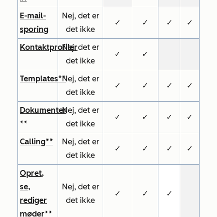
E-mail-
Nej, det er
✓
✓
✓
✓
sporing
det ikke
Kontaktprofiler
Nej, det er
✓
✓
det ikke
Templates**
Nej, det er
✓
✓
✓
✓
det ikke
Dokumenter
Nej, det er
✓
✓
✓
✓
**
det ikke
Calling**
Nej, det er
✓
✓
✓
✓
det ikke
Opret,
se,
Nej, det er
✓
✓
✓
rediger
det ikke
møder**