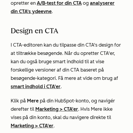
opretter en
A/B-test for din CTA
og
analyserer
din CTA's ydeevne
.
Design en CTA
I CTA-editoren kan du tilpasse din CTA's design for
at tiltrække besøgende. Når du opretter CTA'er,
kan du også bruge smart indhold til at vise
forskellige versioner af din CTA baseret på
besøgende-kategori. Få mere at vide om brug af
smart indhold i CTA'er
.
Klik på
Mere
på din HubSpot-konto, og navigér
derefter til
Marketing
>
CTA'er
. Hvis
Mere
ikke
vises på din konto, skal du navigere direkte til
Marketing
>
CTA'er
.