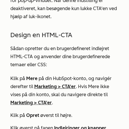
for pop-up-vinduet. Når denne indstilling er
deaktiveret, kan besøgende kun lukke CTA'en ved
hjælp af luk-ikonet.
Design en HTML-CTA
Sådan opretter du en brugerdefineret indlejret
HTML-CTA og anvender dine brugerdefinerede
temaer eller CSS:
Klik på
Mere
på din HubSpot-konto, og navigér
derefter til
Marketing
>
CTA'er
. Hvis
Mere
ikke
vises på din konto, skal du navigere direkte til
Marketing
>
CTA'er
.
Klik på
Opret
øverst til højre.
Klik øverst på fanen
Indlejringer og knapper
.