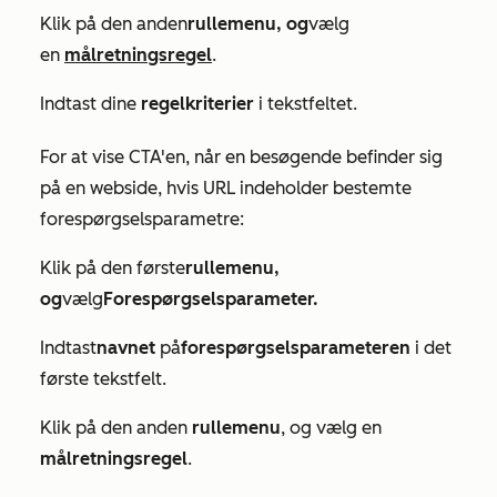
Klik på den anden
rullemenu, og
vælg
en
målretningsregel
.
Indtast dine
regelkriterier
i tekstfeltet.
For at vise CTA'en, når en besøgende befinder sig
på en webside, hvis URL indeholder bestemte
forespørgselsparametre:
Klik på den første
rullemenu,
og
vælg
Forespørgselsparameter.
Indtast
navnet
på
forespørgselsparameteren
i det
første tekstfelt.
Klik på den anden
rullemenu
, og vælg en
målretningsregel
.