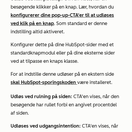
besøgende klikker på en knap. Lær, hvordan du
konfigurerer dine pop-up-CTA'er til at udløses
ved klik på en knap
. Som standard er denne
indstilling altid aktiveret.
Konfigurer dette på dine HubSpot-sider med et
standardknapmodul eller på dine eksterne sider
ved at tilpasse en knaps klasse.
For at indstille denne udløser på en ekstern side
skal HubSpot-sporingskoden
være installeret.
Udløs ved rulning på siden:
CTA'en vises, når den
besøgende har rullet forbi en angivet procentdel
af siden.
Udløses ved udgangsintention:
CTA'en vises, når