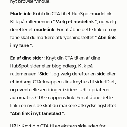
nyt browservindue.
Mødelink:
Kobl din CTA til et HubSpot-mødelink.
Klik på rullemenuen "
Vælg et mødelink
", og vælg
derefter et
mødelink
. For at åbne dette link i en ny
fane skal du markere afkrydsningsfeltet "
Åbn link
i ny fane
".
En af dine sider:
Knyt din CTA til en af dine
HubSpot-sider eller blogindlæg. Klik på
rullemenuen
"Side
", og vælg derefter en
side
eller
et indlæg
. CTA-knappens link knyttes til side-ID'et,
og eventuelle ændringer i sidens URL opdaterer
automatisk CTA-knappens link. For at åbne dette
link i en ny side skal du markere afkrydsningsfeltet
"Åbn link i nyt faneblad
".
URL:
Knyt din CTA til en ekstern side uden for