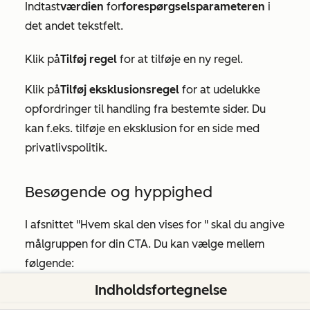
Indtast
værdien
for
forespørgselsparameteren
i
det andet tekstfelt.
Klik på
Tilføj regel
for at tilføje en ny regel.
Klik på
Tilføj eksklusionsregel
for at udelukke
opfordringer til handling fra bestemte sider. Du
kan f.eks. tilføje en eksklusion for en side med
privatlivspolitik.
Besøgende og hyppighed
I
afsnittet "Hvem skal den vises for
" skal du angive
målgruppen for din CTA. Du kan vælge mellem
følgende:
Indholdsfortegnelse
Alle besøgende:
CTA
'en
vises for alle besøgende.