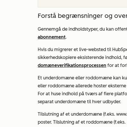
Forstå begrænsninger og over
Gennemgå de indholdstyper, du kan offen
abonnement
.
Hvis du migrerer et live-websted til HubS
sikkerhedskopiere eksisterende indhold, 
domæneverifikationsprocessen
for at fo
Et underdomæne eller roddomæne kan kun
eller roddomæne allerede hoster eksterne si
For at huse indhold på tværs af flere plat
separat underdomæne til hver udbyder.
Tilslutning af et underdomæne (f.eks.
www
poster. Tilslutning af et roddomæne (f.eks.