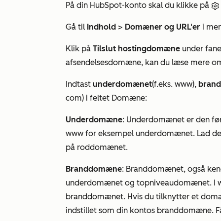
På din HubSpot-konto skal du klikke på
Gå til
Indhold
>
Domæner og URL'er
i men
Klik på
Tilslut hostingdomæne
under fan
afsendelsesdomæne, kan du læse mere 
Indtast
underdomænet
(f.eks.
www
),
bran
com
) i feltet
Domæne
:
Underdomæne
: Underdomænet er den fø
www
for eksempel underdomænet. Lad dett
på roddomænet.
Branddomæne
: Branddomænet, også ken
underdomænet og topniveaudomænet. I
branddomænet. Hvis du tilknytter et domæ
indstillet som din kontos branddomæne. 