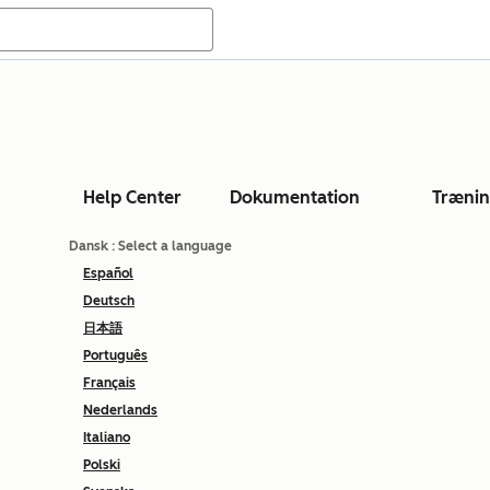
Help Center
Dokumentation
Træni
Dansk
: Select a language
Español
Deutsch
日本語
Português
Français
Nederlands
Italiano
Polski