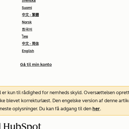
Svenska
Suomi
中文 - 繁體
Norsk
한국어
ไทย
中文 - 简体
English
Gå til min konto
l er kun til rådighed for nemheds skyld. Oversættelsen opret
ke blevet korrekturlæst. Den engelske version af denne artik
neste oplysninger. Du kan få adgang til den
her
.
il HubSpot