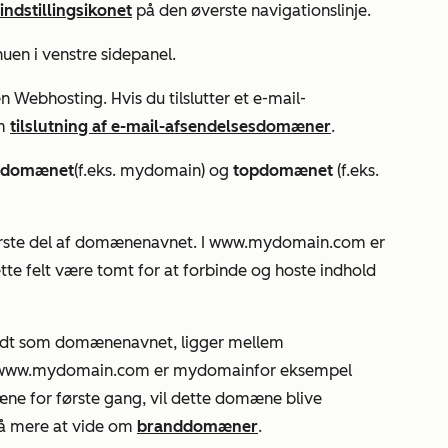
indstillingsikonet
på den øverste navigationslinje.
uen i venstre sidepanel.
en
Webhosting
. Hvis du tilslutter et e-mail-
om
tilslutning af e-mail-afsendelsesdomæner
.
ddomænet
(f.eks.
mydomain
) og
topdomænet
(f.eks.
rste del af domænenavnet. I
www.mydomain.com
er
e felt være tomt for at forbinde og hoste indhold
dt som domænenavnet, ligger mellem
www.mydomain.com
er
mydomain
for eksempel
ne for første gang, vil dette domæne blive
Få mere at vide om
branddomæner
.