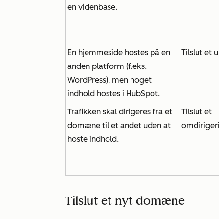
en videnbase.
En hjemmeside hostes på en
Tilslut e
anden platform (f.eks.
WordPress), men noget
indhold hostes i HubSpot.
Trafikken skal dirigeres fra et
Tilslut et
domæne til et andet uden at
omdirige
hoste indhold.
Tilslut et nyt domæne