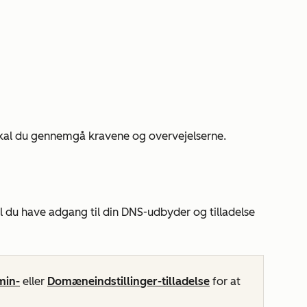
 skal du gennemgå kravene og overvejelserne.
l du have adgang til din DNS-udbyder og tilladelse
min-
eller
Domæneindstillinger-tilladelse
for at