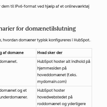
er dem til IPv6-format ved hjælp af et onlineværktøj
narier for domænetilslutning
, hvordan domæner typisk konfigureres i HubSpot.
g af domæne
Hvad sker der
oddomænet.
HubSpot hoster alt indhold på
hjemmesiden på
hoveddomænet (f.eks.
mydomain.com
)
oddomænet og et
HubSpot hoster
e underdomæner.
hovedwebstedet på
roddomænet og yderligere