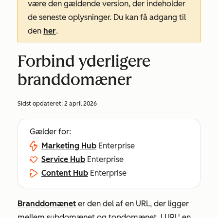
være den gældende version, der indeholder
de seneste oplysninger. Du kan få adgang til
den
her
.
Forbind yderligere
branddomæner
Sidst opdateret:
2 april 2026
Gælder for:
Marketing Hub
Enterprise
Service Hub
Enterprise
Content Hub
Enterprise
Branddomænet
er den del af en URL, der ligger
mellem subdomænet og topdomænet. I URL'
en