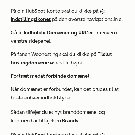
På din HubSpot-konto skal du klikke på
indstillingsikonet
på den øverste navigationslinje.
Gå til
Indhold >
Domæner og URL'er
i menuen i
venstre sidepanel.
På fanen
Webhosting
skal du klikke på
Tilslut
hostingdomæne
øverst til højre.
Fortsæt
med
at forbinde domænet
.
Når domænet er forbundet, kan det bruges til at
hoste enhver indholdstype.
Sådan tilføjer du et nyt branddomæne, og
kontoen har tilføjelsen
Brands
: