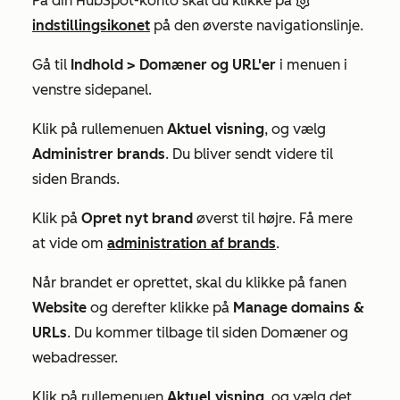
På din HubSpot-konto skal du klikke på
indstillingsikonet
på den øverste navigationslinje.
Gå til
Indhold >
Domæner og URL'er
i menuen i
venstre sidepanel.
Klik på rullemenuen
Aktuel visning
, og vælg
Administrer brands
. Du bliver sendt videre til
siden
Brands
.
Klik på
Opret nyt brand
øverst til højre. Få mere
at vide om
administration af brands
.
Når brandet er oprettet, skal du klikke på fanen
Website
og derefter klikke på
Manage domains &
URLs
. Du kommer tilbage til siden
Domæner
og
webadresser.
Klik på rullemenuen
Aktuel visning
, og vælg det