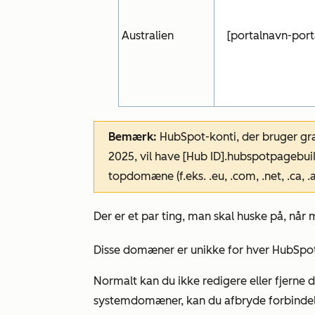
Australien
[portalnavn-porta
Bemærk:
HubSpot-konti, der bruger grat
2025, vil have [Hub ID].hubspotpageb
topdomæne (f.eks. .eu, .com, .net, .ca,
Der er et par ting, man skal huske på, n
Disse domæner er unikke for hver HubSpo
Normalt kan du ikke redigere eller fjerne 
systemdomæner, kan du afbryde forbindels