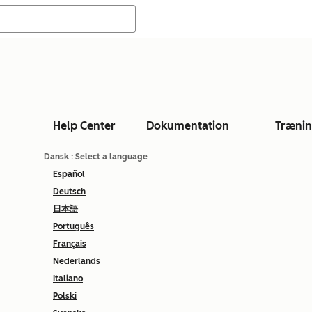
Help Center
Dokumentation
Træni
Dansk
: Select a language
Español
Deutsch
日本語
Português
Français
Nederlands
Italiano
Polski