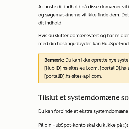
At hoste dit indhold på disse domæner vil
og søgemaskinerne vil ikke finde dem. Det
dit indhold.
Hvis du skifter domænevært og har midlert
med din hostingudbyder, kan HubSpot-indh
Bemærk:
Du kan ikke oprette nye sy
[Hub ID].hs-sites-eu1.com, [portalID].hs-
[portalID].hs-sites-ap1.com
.
Tilslut et systemdomæne s
Du kan forbinde et ekstra systemdomæne
På din HubSpot-konto skal du klikke på