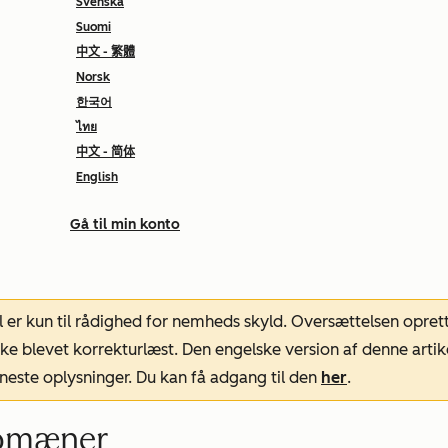
Svenska
Suomi
中文 - 繁體
Norsk
한국어
ไทย
中文 - 简体
English
Gå til min konto
l er kun til rådighed for nemheds skyld. Oversættelsen opret
ke blevet korrekturlæst. Den engelske version af denne artik
neste oplysninger. Du kan få adgang til den
her
.
domæner