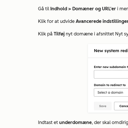
Gå til
Indhold > Domæner og URL'er
i men
Klik for at udvide
Avancerede indstillinge
Klik på
Tilføj
nyt domæne
i afsnittet
Nyt s
Indtast et
underdomæne
, der skal omdiri