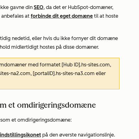
 ikke gavne din
SEO
, da det er HubSpot-domæner,
 anbefales at
forbinde dit eget domæne
til at hoste
idig nedetid, eller hvis du ikke fornyer dit domæne
old midlertidigt hostes på disse domæner.
stemdomæner med formatet
[Hub ID].hs-sites.com,
sites-na2.com, [portalID].hs-sites-na3.com eller
om et omdirigeringsdomæne
 som et omdirigeringsdomæne:
indstillingsikonet
på den øverste navigationslinje.