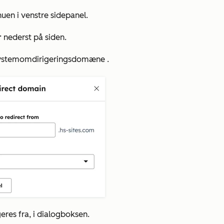
uen i venstre sidepanel.
r
nederst på siden.
ystemomdirigeringsdomæne
.
geres fra, i dialogboksen.