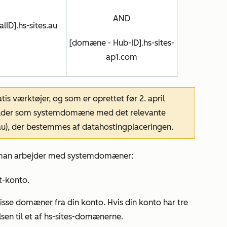
AND
lID].hs-sites.au
[domæne - Hub-ID].hs-sites-
ap1.com
is værktøjer, og som er oprettet før 2. april
uilder som systemdomæne med det relevante
 .au), der bestemmes af datahostingplaceringen.
år man arbejder med systemdomæner:
t-konto.
disse domæner fra din konto. Hvis din konto har tre
en til et af
hs-sites-domænerne
.