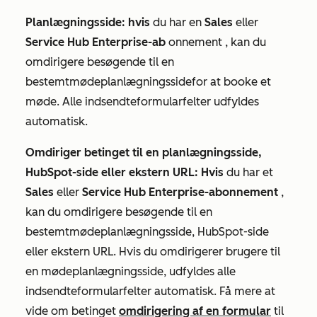
Planlægningsside: hvis
du har en
Sales
eller
Service Hub Enterprise-ab
onnement
, kan du
omdirigere besøgende til en
bestemt
mødeplanlægningsside
for at booke et
møde. Alle
indsendte
formularfelter udfyldes
automatisk.
Omdiriger betinget til en planlægningsside,
HubSpot-side eller ekstern URL: Hvis
du har et
Sales
eller
Service Hub Enterprise-abonnement
,
kan du omdirigere besøgende til en
bestemt
mødeplanlægningsside
, HubSpot-side
eller ekstern URL. Hvis du omdirigerer brugere til
en mødeplanlægningsside, udfyldes alle
indsendte
formularfelter automatisk. Få mere at
vide om betinget
omdirigering af en formular
til