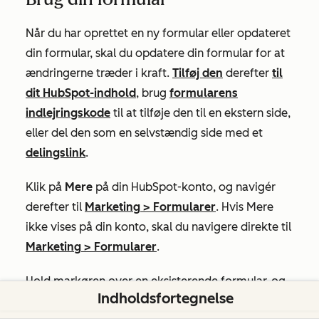
Når du har oprettet en ny formular eller opdateret
din formular, skal du opdatere din formular for at
ændringerne træder i kraft.
Tilføj den
derefter
til
dit HubSpot-indhold
, brug
formularens
indlejringskode
til at tilføje den til en ekstern side,
eller del den som en selvstændig side med et
delingslink
.
Klik på
Mere
på din HubSpot-konto, og navigér
derefter til
Marketing
>
Formularer
. Hvis
Mere
ikke vises på din konto, skal du navigere direkte til
Marketing
>
Formularer
.
Hold markøren over en eksisterende formular, og
Indholdsfortegnelse
klik på
Rediger
.