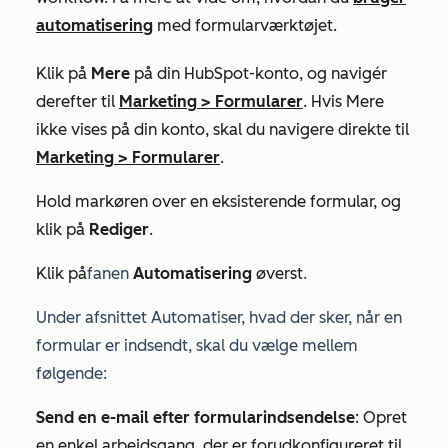
automatisering
med formularværktøjet.
Klik på
Mere
på din HubSpot-konto, og navigér
derefter til
Marketing
>
Formularer
. Hvis
Mere
ikke vises på din konto, skal du navigere direkte til
Marketing
>
Formularer
.
Hold markøren over en eksisterende formular, og
klik på
Rediger
.
Klik på
fanen
Automatisering
øverst
.
Under
afsnittet Automatiser, hvad der sker, når en
formular er indsendt, skal du vælge
mellem
følgende:
Send en e-mail efter formularindsendelse
: Opret
en enkel arbejdsgang, der er forudkonfigureret til