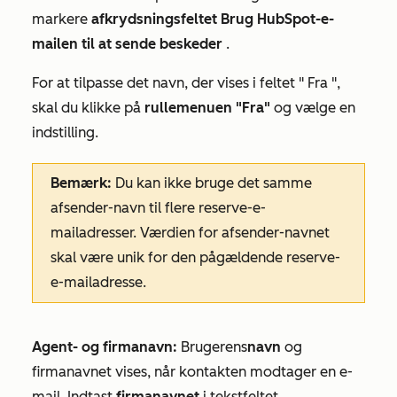
markere
afkrydsningsfeltet Brug HubSpot-e-
mailen til at sende beskeder
.
For at tilpasse det
navn
, der vises i feltet "
Fra
",
skal du klikke på
rullemenuen "Fra"
og vælge en
indstilling.
Bemærk:
Du kan ikke bruge det samme
afsender-navn til flere reserve-e-
mailadresser. Værdien for afsender-navnet
skal være unik for den pågældende reserve-
e-mailadresse.
Agent- og firmanavn:
Brugerens
navn
og
firmanavnet vises, når kontakten modtager en e-
mail. Indtast
firmanavnet
i tekstfeltet.