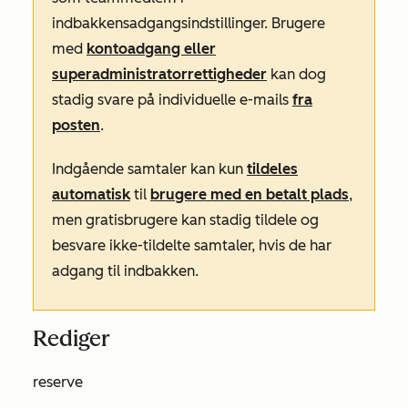
indbakkens
adgangsindstillinger
. Brugere
med
kontoadgang eller
superadministratorrettigheder
kan dog
stadig svare på individuelle e-mails
fra
posten
.
Indgående samtaler kan kun
tildeles
automatisk
til
brugere med en betalt plads
,
men gratisbrugere kan stadig tildele og
besvare ikke-tildelte samtaler, hvis de har
adgang til indbakken.
Rediger
reserve