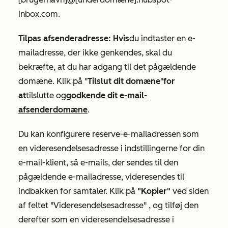
inbox.com
.
Tilpas afsenderadresse: Hvis
du indtaster en e-
mailadresse, der ikke genkendes, skal du
bekræfte, at du har adgang til det pågældende
domæne. Klik på "
Tilslut dit domæne
"
for
at
tilslutte og
godkende dit e-mail-
afsenderdomæne
.
Du kan konfigurere reserve-e-mailadressen som
en videresendelsesadresse i indstillingerne for din
e-mail-klient, så e-mails, der sendes til den
pågældende e-mailadresse, videresendes til
indbakken for samtaler. Klik på
"Kopier"
ved siden
af
feltet
"Videresendelsesadresse"
, og tilføj den
derefter som en videresendelsesadresse i