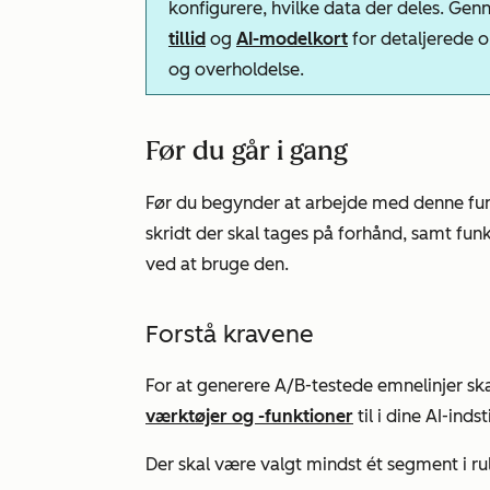
konfigurere, hvilke data der deles. G
tillid
og
AI-modelkort
for detaljerede o
og overholdelse.
Før du går i gang
Før du begynder at arbejde med denne funkt
skridt der skal tages på forhånd, samt fun
ved at bruge den.
Forstå kravene
For at generere A/B-testede emnelinjer ska
værktøjer og -funktioner
til i dine AI-indsti
Der skal være valgt mindst ét segment i 