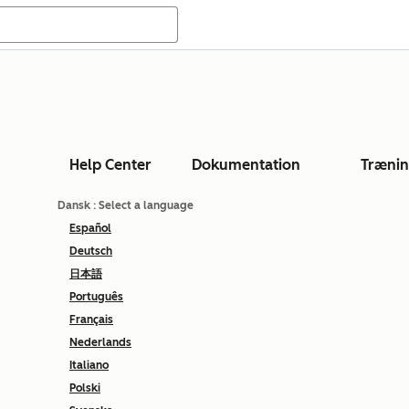
Help Center
Dokumentation
Træni
Dansk
: Select a language
Español
Deutsch
日本語
Português
Français
Nederlands
Italiano
Polski