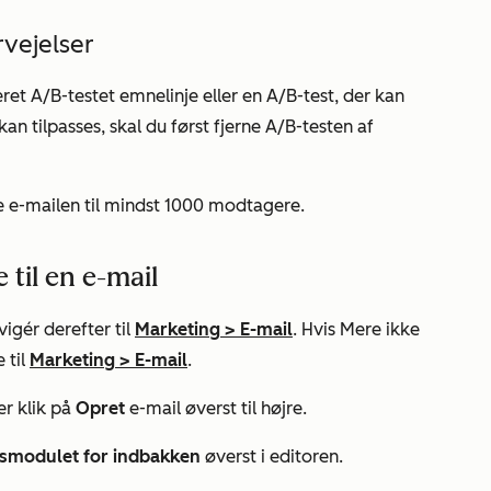
vejelser
et A/B-testet emnelinje eller en A/B-test, der kan
 kan tilpasses, skal du først fjerne A/B-testen af
de e-mailen til mindst 1000 modtagere.
 til en e-mail
igér derefter til
Marketing
>
E-mail
. Hvis
Mere
ikke
 til
Marketing
>
E-mail
.
er klik på
Opret
e-mail øverst til højre.
smodulet for indbakken
øverst i editoren.