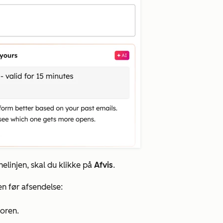
elinjen, skal du klikke på
Afvis
.
en før afsendelse:
toren.