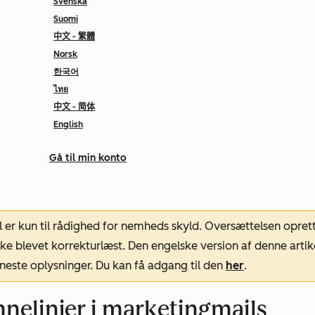
Svenska
Suomi
中文 - 繁體
Norsk
한국어
ไทย
中文 - 简体
English
Gå til min konto
l er kun til rådighed for nemheds skyld. Oversættelsen opret
ke blevet korrekturlæst. Den engelske version af denne artik
neste oplysninger. Du kan få adgang til den
her
.
mnelinjer i marketingmails