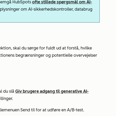
ennemgå HubSpots
ofte stillede spørgsmål om AI-
plysninger om AI-sikkerhedskontroller, databrug
ion, skal du sørge for fuldt ud at forstå, hvilke
ktionens begrænsninger og potentielle overvejelser
l du slå
Giv brugere adgang til generative AI-
llinger.
rullemenuen
Send til
for at udføre en A/B-test.