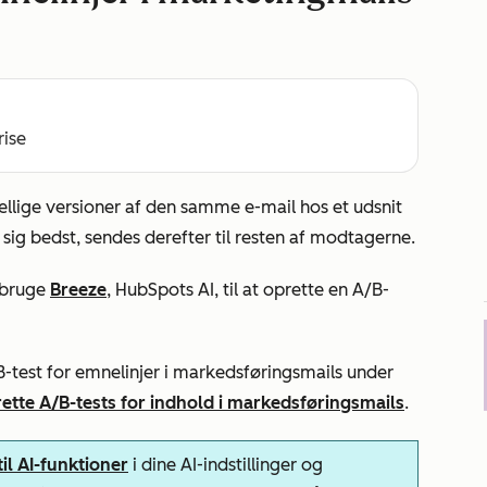
rise
llige versioner af den samme e-mail hos et udsnit
 sig bedst, sendes derefter til resten af modtagerne.
 bruge
Breeze
, HubSpots AI, til at oprette en A/B-
B-test for emnelinjer i markedsføringsmails under
ette A/B-tests for indhold i markedsføringsmails
.
il AI-funktioner
i dine AI-indstillinger og