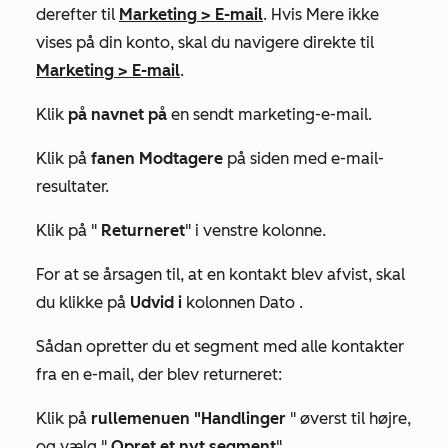
derefter til
Marketing
>
E-mail
. Hvis
Mere
ikke
vises på din konto, skal du navigere direkte til
Marketing
>
E-mail
.
Klik
på navnet på
en sendt marketing-e-mail.
Klik på
fanen Modtagere
på siden med e-mail-
resultater.
Klik på "
Returneret
" i venstre kolonne.
For at se årsagen til, at en kontakt blev afvist, skal
du klikke på
Udvid i
kolonnen Dato
.
Sådan opretter du et segment med alle kontakter
fra en e-mail, der blev returneret:
Klik på
rullemenuen "Handlinger
" øverst til højre,
og vælg "
Opret et nyt segment
".