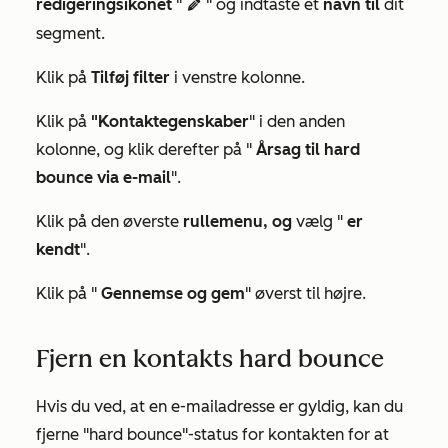
redigeringsikonet
"
" og indtaste et
navn til
dit
edit
segment.
Klik på
Tilføj filter
i venstre kolonne.
Klik på
"Kontaktegenskaber
" i den anden
kolonne, og klik derefter på "
Årsag til hard
bounce via e-mail
".
Klik på den øverste
rullemenu, og
vælg "
er
kendt
".
Klik på "
Gennemse og gem
" øverst til højre.
Fjern en kontakts hard bounce
Hvis du ved, at en e-mailadresse er gyldig, kan du
fjerne "hard bounce"-status for kontakten for at