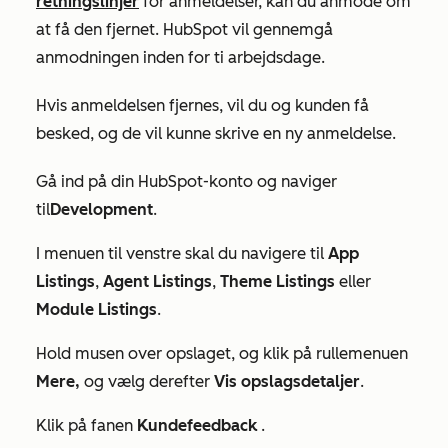
retningslinjer
for anmeldelser, kan du anmode om
at få den fjernet. HubSpot vil gennemgå
anmodningen inden for ti arbejdsdage.
Hvis anmeldelsen fjernes, vil du og kunden få
besked, og de vil kunne skrive en ny anmeldelse.
Gå ind på din HubSpot-konto og naviger
til
Development
.
I menuen til venstre skal du navigere til
App
Listings
,
Agent Listings
,
Theme Listings
eller
Module
Listings
.
Hold musen over opslaget, og klik på rullemenuen
Mere,
og vælg derefter
Vis opslagsdetaljer
.
Klik på fanen
Kundefeedback
.