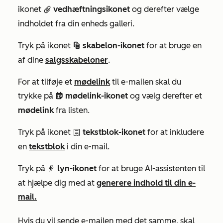
ikonet
vedhæftningsikonet
og derefter vælge
attach
indholdet fra din enheds galleri.
Tryk på ikonet
skabelon-ikonet
for at bruge en
salesTemplates
af dine
salgsskabeloner
.
For at tilføje et
mødelink
til e-mailen skal du
trykke på
mødelink-ikonet
og vælg derefter et
meetings
mødelink
fra listen.
Tryk på ikonet
tekstblok-ikonet
for at inkludere
textSnippet
en
tekstblok
i din e-mail.
Tryk på
lyn-ikonet
for at bruge AI-assistenten til
dynamicFilter
at hjælpe dig med at
generere indhold til din e-
mail.
Hvis du vil sende e-mailen med det samme, skal