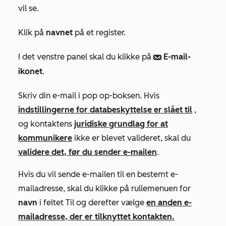
vil se.
Klik på
navnet
på et register.
I det venstre panel skal du klikke på
E-mail-
email
ikonet
.
Skriv din e-mail i pop op-boksen. Hvis
indstillingerne for databeskyttelse er slået til
,
og kontaktens
juridiske grundlag for at
kommunikere
ikke er blevet valideret, skal du
validere det, før du sender e-mailen
.
Hvis du vil sende e-mailen til en bestemt e-
mailadresse, skal du klikke på rullemenuen for
navn
i feltet
Til
og derefter vælge
en anden e-
mailadresse, der er tilknyttet kontakten.