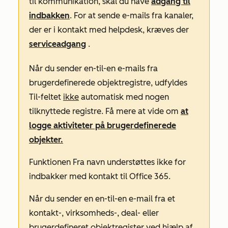
til kommunikation, skal du have
adgang til
indbakken
. For at sende e-mails fra kanaler,
der er i kontakt med helpdesk, kræves der
serviceadgang
.
Når du sender en-til-en e-mails fra
brugerdefinerede objektregistre, udfyldes
Til-feltet
ikke
automatisk med nogen
tilknyttede registre. Få mere at vide om
at
logge aktiviteter på brugerdefinerede
objekter.
Funktionen
Fra navn
understøttes ikke for
indbakker med kontakt til Office 365.
Når du sender en en-til-en e-mail fra et
kontakt-, virksomheds-, deal- eller
brugerdefineret objektregister ved hjælp af