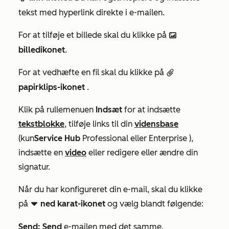
tekst med hyperlink direkte i e-mailen.
For at tilføje et billede skal du klikke på
insertImage
billedikonet
.
For at vedhæfte en fil skal du klikke på
attach
papirklips-ikonet
.
Klik på rullemenuen
Indsæt
for at indsætte
tekstblokke
, tilføje links til din
vidensbase
(kun
Service Hub
Professional
eller
Enterprise
),
indsætte en
video
eller redigere eller ændre din
signatur.
Når du har konfigureret din e-mail, skal du klikke
på
ned karat-ikonet
og vælg
blandt følgende:
downCarat dowdodo
Send: Send
e-mailen med det samme.