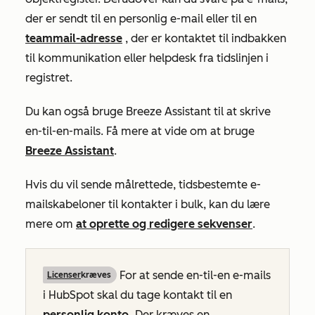
der er sendt til en personlig e-mail eller til en
teammail-adresse
, der er kontaktet til indbakken
til kommunikation eller helpdesk fra tidslinjen i
registret.
Du kan også bruge Breeze Assistant til at skrive
en-til-en-mails. Få mere at vide om at bruge
Breeze Assistant
.
Hvis du vil sende målrettede, tidsbestemte e-
mailskabeloner til kontakter i bulk, kan du lære
mere om
at oprette og redigere sekvenser
.
For at sende en-til-en e-mails
Licenser
kræves
i HubSpot skal du tage kontakt til en
personlig konto.
Der kræves en