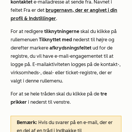
kontaktet
e-mailadresse at sende fra. Navnet i
feltet
Fra
er det
brugernavn, der er angivet i din
profil & Indstillinger
.
For at redigere
tilknytningerne
skal du klikke på
rullemenuen
Tilknyttet med
nederst til højre og
derefter markere
afkrydsningsfeltet
ud for de
registre, du vil have e-mail-engagementet til at
logge på. E-mailaktiviteten logges på de kontakt-,
virksomheds-, deal- eller ticket-registre, der er
valgt i denne rullemenu.
For at se hele tråden skal du klikke på de
tre
prikker
i
nederst til venstre.
Bemærk:
Hvis du svarer på en e-mail, der er
en del af en tråd i Indbakke til