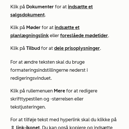
Klik på
Dokumenter
for at
indsætte et
salgsdokument
.
Klik på
Møder
for at
indsætte et
planlægningslink
eller
foreslåede mødetider
.
Klik på
Tilbud
for at
dele prisoplysninger
.
For at ændre teksten skal du bruge
formateringsindstillingerne nederst i
redigeringsvinduet.
Klik på rullemenuen
Mere
for at redigere
skrifttypestilen og -størrelsen eller
tekstjusteringen.
For at tilføje tekst med hyperlink skal du klikke på
link-ikonet
. Du kan også kopiere og indsætte
link