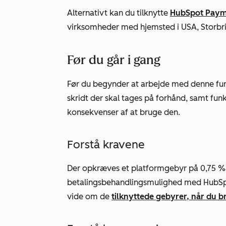
Alternativt kan du tilknytte
HubSpot Paym
virksomheder med hjemsted i USA, Storbr
Før du går i gang
Før du begynder at arbejde med denne funkti
skridt der skal tages på forhånd, samt fu
konsekvenser af at bruge den.
Forstå kravene
Der opkræves et platformgebyr på 0,75 % 
betalingsbehandlingsmulighed med HubSp
vide om de
tilknyttede gebyrer, når du 