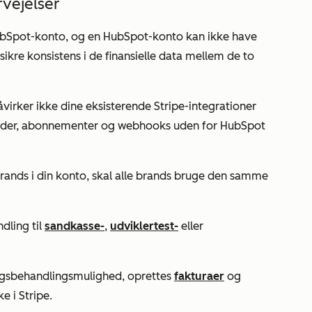
vejelser
HubSpot-konto, og en HubSpot-konto kan ikke have
t sikre konsistens i de finansielle data mellem de to
åvirker ikke dine eksisterende Stripe-integrationer
under, abonnementer og webhooks uden for HubSpot
brands i din konto, skal alle brands bruge den samme
dling til
sandkasse-
,
udviklertest-
eller
ingsbehandlingsmulighed, oprettes
fakturaer
og
e i Stripe.