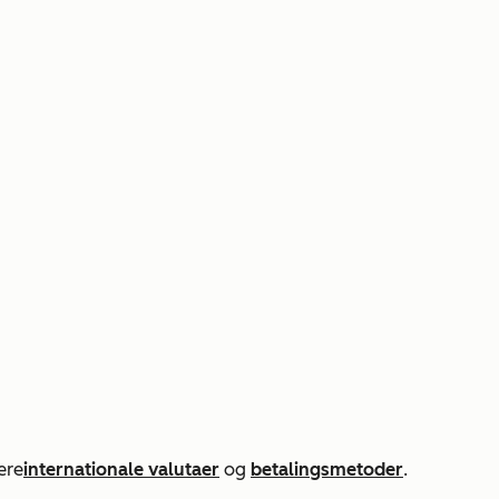
ere
internationale valutaer
og
betalingsmetoder
.