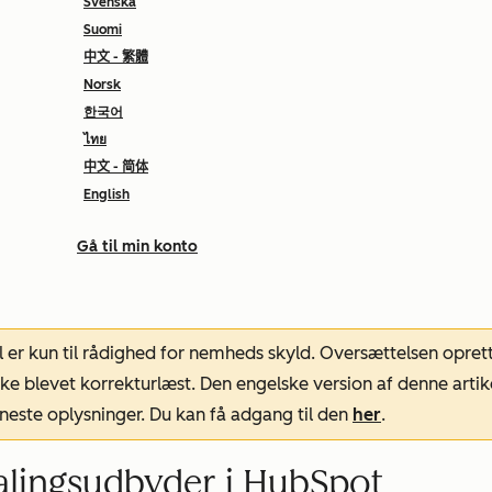
Svenska
Suomi
中文 - 繁體
Norsk
한국어
ไทย
中文 - 简体
English
Gå til min konto
l er kun til rådighed for nemheds skyld. Oversættelsen opret
ke blevet korrekturlæst. Den engelske version af denne artik
neste oplysninger. Du kan få adgang til den
her
.
talingsudbyder i HubSpot