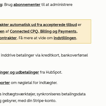
g:
Brug
abonnementer
til at administrere
akter automatisk ud fra accepterede tilbud
er
nen
af
Connected CPQ, Billing og Payments,
ontrakter
. Få mere at vide om
indstillingen
.
 inddrive betalinger via kreditkort, bankoverførsel
inger og udbetalinger
fra HubSpot.
porter
om nøgletal for indtægter.
s indtægtsværktøjer, synkroniseres betalingsdata
g gebyrer, med din Stripe-konto.