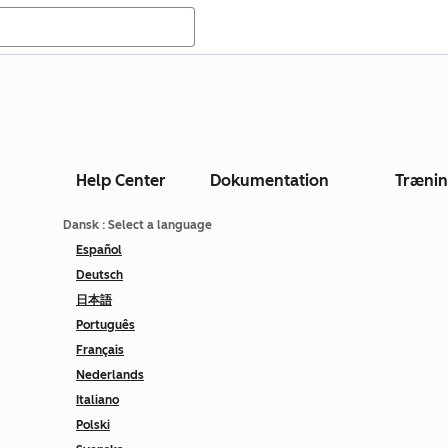
Help Center
Dokumentation
Træni
Dansk
: Select a language
Español
Deutsch
日本語
Português
Français
Nederlands
Italiano
Polski