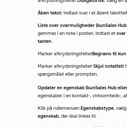
afkrydsningsfeltet
Obligatorisk
. Vælg en 
Åben tekst:
Indtast svar i et åbent tekstfelt
Liste over svarmuligheder (kun
Sales Hub
gemmes i en note i posten. Indtast et
svar
tasten
.
Marker afkrydsningsfeltet
Begræns til kun 
Marker afkrydsningsfeltet
Skjul notatfelt
f
spørgsmålet eller prompten.
Opdater en egenskab (kun
Sales Hub
elle
egenskaber i en kontakt-, virksomheds-, aft
Klik på rullemenuen
Egenskabstype
, væl
egenskab
, der skal linkes til.