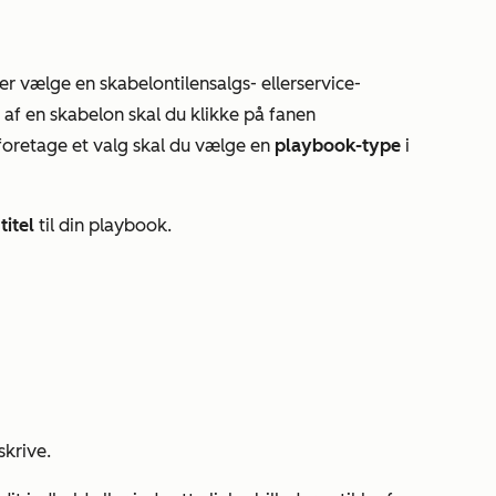
ler vælge en skabelon
til
en
salgs-
eller
service-
g af en skabelon skal du klikke på fanen
t foretage et valg skal du vælge en
playbook-type
i
n
titel
til din playbook.
skrive.