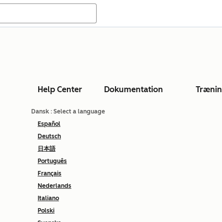
Help Center
Dokumentation
Træni
Dansk
: Select a language
Español
Deutsch
日本語
Português
Français
Nederlands
Italiano
Polski