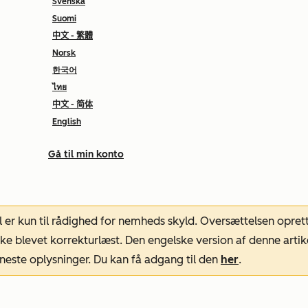
Svenska
Suomi
中文 - 繁體
Norsk
한국어
ไทย
中文 - 简体
English
Gå til min konto
l er kun til rådighed for nemheds skyld. Oversættelsen opret
ke blevet korrekturlæst. Den engelske version af denne artik
neste oplysninger. Du kan få adgang til den
her
.