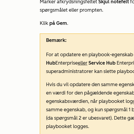
Marker afkrydsningsfeltet
Skjul notefelt
fo
spørgsmålet eller prompten.
Klik
på Gem
.
Bemærk:
For at opdatere en playbook-egenskab 
Hub
Enterprise
eller
Service Hub
Enterpr
superadministratorer kan slette playboo
Hvis du vil opdatere den samme egensk
en værdi for den pågældende egenskab,
egenskabsværdien, når playbooket logge
samme egenskab, og kun spørgsmål 1 b
(da spørgsmål 2 er ubesvaret). Dette g
playbooket logges.