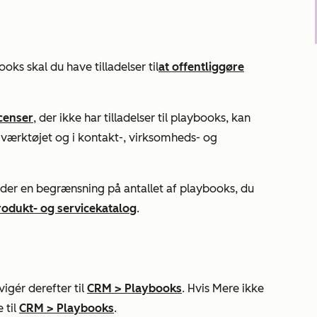
oks skal du have tilladelser til
at offentliggøre
icenser
, der ikke har tilladelser til playbooks, kan
værktøjet og i kontakt-, virksomheds- og
er en begrænsning på antallet af playbooks, du
odukt- og servicekatalog
.
igér derefter til
CRM
>
Playbooks
. Hvis
Mere
ikke
 til
CRM
>
Playbooks
.