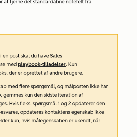
r at fjerne det standardåbne notefelt fra
i en post skal du have
Sales
ise
med
playbook-tilladelser
. Kun
ks, der er oprettet af andre brugere.
ab med flere spørgsmål, og målposten ikke har
 gemmes kun den sidste iteration af
s. Hvis f.eks. spørgsmål 1 og 2 opdaterer den
esvares, opdateres kontaktens egenskab ikke
ælder kun, hvis målegenskaben er ukendt, når