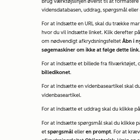
Brug værktøjslinjen øverst til at formatere d
vidensdatabasen, uddrag, spørgsmål eller e
For at indsætte en URL skal du trække mar
hvor du vil indsætte linket. Klik derefter p
om nødvendigt afkrydsningsfeltet
Åbn i n
søgemaskiner om ikke at følge dette link
.
For at indsætte et billede fra filværktøjet,
billedikonet
.
For at indsætte en videnbaseartikel skal d
videnbaseartikel.
For at indsætte et uddrag skal du klikke p
For at indsætte spørgsmål skal du klikke 
et
spørgsmål
eller
en prompt
. For at kræ