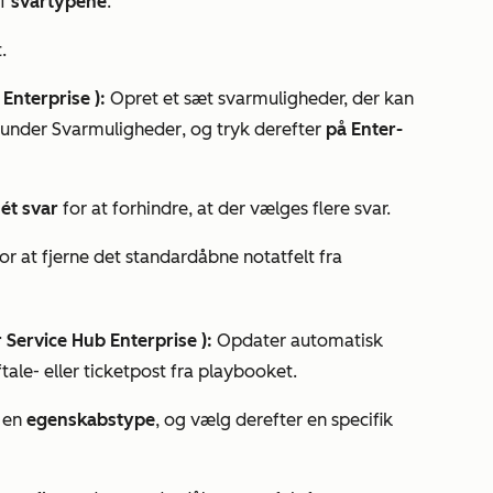
af
svartypene
:
.
 Enterprise
):
Opret et sæt svarmuligheder, der kan
under
Svarmuligheder
, og tryk derefter
på Enter-
ét svar
for at forhindre, at der vælges flere svar.
or at fjerne det standardåbne notatfelt fra
r
Service Hub Enterprise
):
Opdater automatisk
ale- eller ticketpost fra playbooket.
g en
egenskabstype
, og vælg derefter en specifik