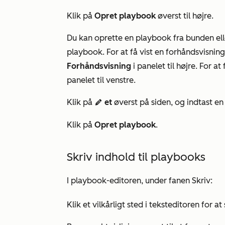
Klik på
Opret playbook
øverst til højre.
Du kan oprette en playbook fra bunden el
playbook
. For at få vist en forhåndsvisnin
Forhåndsvisning
i panelet til højre. For a
panelet til venstre.
Klik på
et
øverst på siden, og indtast e
edit
Klik på
Opret playbook
.
Skriv indhold til playbooks
I playbook-editoren, under fanen
Skriv
:
Klik et vilkårligt sted i teksteditoren for at 