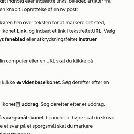
it indhold eller indsætte links, billeder, artikler fra
n knap til oprettelse af en ny post:
køren hen over teksten for at markere det sted,
å ikonet
Link
, og indsæt et link i tekstfeltet
URL
. Vælg
yt faneblad
eller afkrydsningsfeltet
Instruer
 din computer eller en URL skal du klikke på
u klikke
videnbaseikonet
. Søg derefter efter en
cap
å ikonet
uddrag
. Søg derefter efter et uddrag.
textSnippets
på
spørgsmål-ikonet
. I panelet til højre skal du skrive
ve et svar på et spørgsmål skal du markere