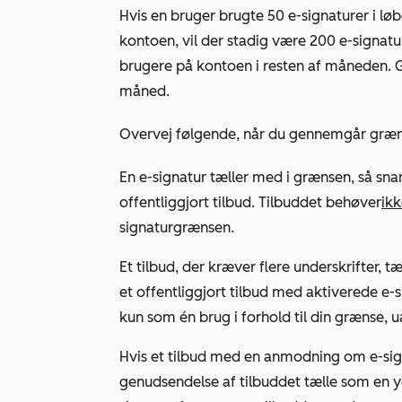
Hvis en bruger brugte 50 e-signaturer i l
kontoen
, vil der stadig være 200 e-signat
brugere på kontoen i resten af måneden. 
måned.
Overvej følgende, når du gennemgår græns
En e-signatur tæller med i grænsen, så snar
offentliggjort tilbud. Tilbuddet behøver
ik
signaturgrænsen.
Et tilbud, der kræver flere underskrifter, t
et offentliggjort tilbud med aktiverede e-si
kun som én brug i forhold til din grænse, 
Hvis et tilbud med en anmodning om e-signa
genudsendelse af tilbuddet tælle som en yde