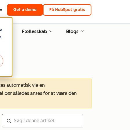
Get a demo
Få HubSpot gratis
to
re
ng
Fællesskab
Blogs
s,
tes automatisk via en
el bør således anses for at være den