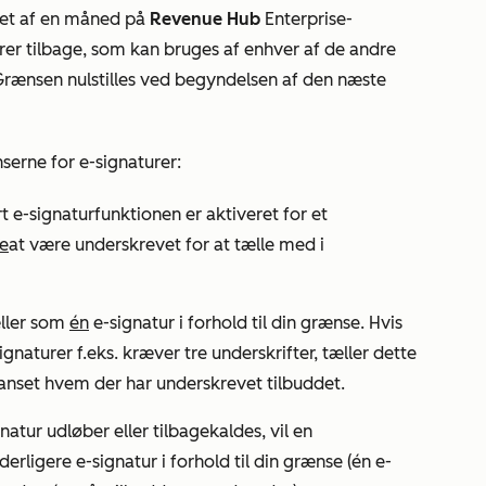
øbet af en måned på
Revenue Hub
Enterprise-
urer tilbage, som kan bruges af enhver af de andre
Grænsen nulstilles ved begyndelsen af den næste
erne for e-signaturer:
t e-signaturfunktionen er aktiveret for et
ke
at være underskrevet for at tælle med i
æller som
én
e-signatur i forhold til din grænse. Hvis
gnaturer f.eks. kræver tre underskrifter, tæller dette
uanset hvem der har underskrevet tilbuddet.
tur udløber eller tilbagekaldes, vil en
rligere e-signatur i forhold til din grænse (én e-