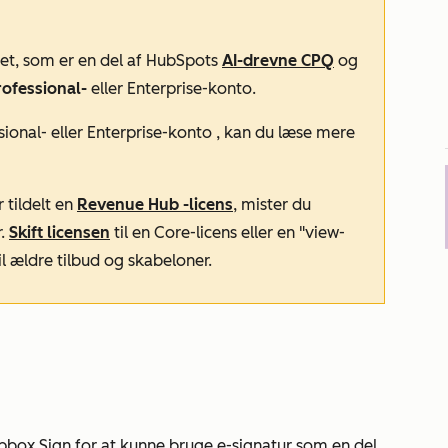
øjet, som er en del af HubSpots
AI-drevne CPQ
og
ofessional-
eller
Enterprise-konto
.
ional- eller
Enterprise-konto
, kan du læse mere
 tildelt en
Revenue Hub
-licens
, mister du
r.
Skift licensen
til en Core-licens eller en "view-
l ældre tilbud og skabeloner.
pbox Sign for at kunne bruge e-signatur som en del