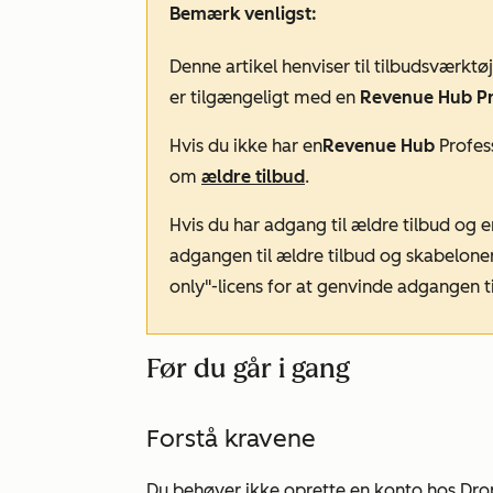
Bemærk venligst:
Denne artikel henviser til tilbudsværkt
er tilgængeligt med en
Revenue Hub Pr
Hvis du ikke har en
Revenue Hub
Profess
om
ældre tilbud
.
Hvis du har adgang til ældre tilbud og er
adgangen til ældre tilbud og skabelone
only"-licens for at genvinde adgangen ti
Før du går i gang
Forstå kravene
Du behøver ikke oprette en konto hos Dro