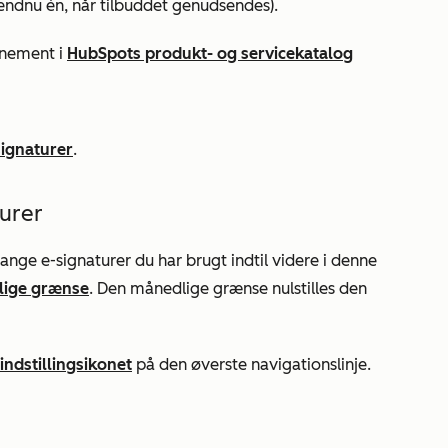
 endnu én, når tilbuddet genudsendes).
nnement i
HubSpots produkt- og servicekatalog
signaturer
.
urer
mange e-signaturer du har brugt indtil videre i denne
ige grænse
. Den månedlige grænse nulstilles den
indstillingsikonet
på den øverste navigationslinje.