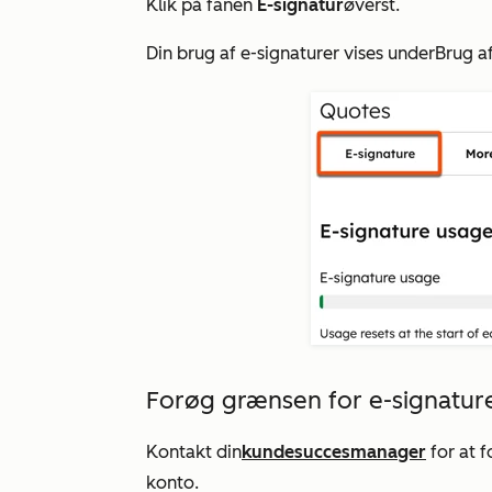
Klik på fanen
E-signatur
øverst.
Din brug af e-signaturer vises under
Brug a
Forøg grænsen for e-signatur
Kontakt din
kundesuccesmanager
for at f
konto.