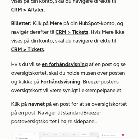
vises på din konto, skal du navigere direkte til
CRM
>
Aftaler
.
Billetter:
Klik på
Mere
på din HubSpot-konto, og
navigér derefter til
CRM
>
Tickets
. Hvis
Mere
ikke
vises på din konto, skal du navigere direkte til
CRM
>
Tickets
.
Hvis du vil se
en forhåndsvisning
af en post og se
oversigtskortet, skal du holde musen over posten
og klikke på
Forhåndsvisning
.
Breeze-postens
oversigtskort vil være synligt i eksempelpanelet.
Klik på
navnet
på en post for at se oversigtskortet
på en post. Naviger til standard
Breeze-
postoversigtskortet
i højre sidepanel.