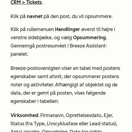
CRM
>
Tickets
.
Klik på
navnet
på den post, du vil opsummere.
Klik på rullemenuen
Handlinger
øverst til højre i
venstre sidebjælke, og vælg
Opsummering
.
Gennemgå postresuméet i Breeze Assistant-
panelet.
Breeze-postoversigten
viser en tabel med postens
egenskaber samt afsnit, der opsummerer postens
noter og aktiviteter. Afhængigt af objektet og de
data, der er gemt på posten, vises følgende
egenskaber i tabellen:
Virksomhed
: Firmanavn, Oprettelsesdato, Ejer,
Status (fra Type, Livscyklusfase eller Lead-status),
Antal ansatte, Omsætning, Dato for sidste