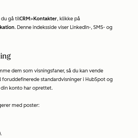
du gå til
CRM
>
Kontakter
, klikke på
ation
. Denne indeksside viser LinkedIn-, SMS- og
ning
emme dem som visningsfaner, så du kan vende
il foruddefinerede standardvisninger i HubSpot og
 din konto har oprettet.
gerer med poster:
).