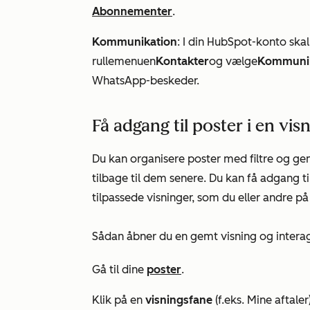
Abonnementer
.
Kommunikation
: I din HubSpot-konto skal 
rullemenuen
Kontakter
og vælge
Kommunik
WhatsApp-beskeder.
Få adgang til poster i en vis
Du kan organisere poster med filtre og g
tilbage til dem senere. Du kan få adgang t
tilpassede visninger, som du eller andre på
Sådan åbner du en gemt visning og intera
Gå til dine
poster
.
Klik på en
visningsfane
(f.eks.
Mine aftaler