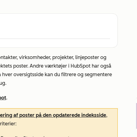
ontakter, virksomheder, projekter, linjeposter og
jektets poster. Andre værktøjer i HubSpot har også
 På hver oversigtsside kan du filtrere og segmentere
ug.
pot
.
trering af poster på den opdaterede indeksside
,
iterier: