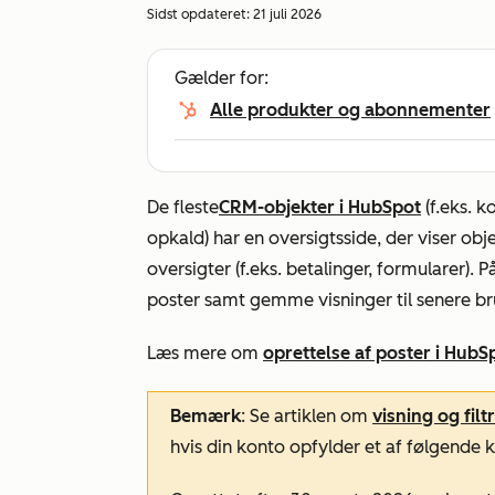
Sidst opdateret:
21 juli 2026
Gælder for:
Alle produkter og abonnementer
De fleste
CRM-objekter i HubSpot
(f.eks. k
opkald) har en oversigtsside, der viser ob
oversigter (f.eks. betalinger, formularer).
poster samt gemme visninger til senere br
Læs mere om
oprettelse af poster i HubS
Bemærk
: Se artiklen om
visning og fil
hvis din konto opfylder et af følgende kr