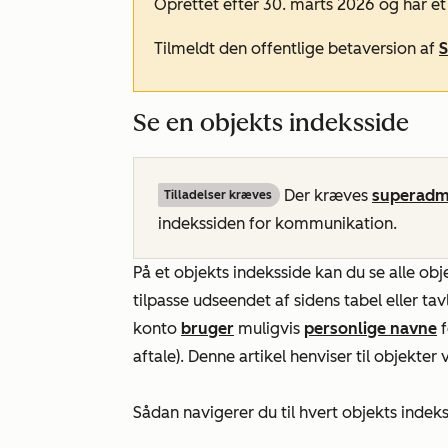
Oprettet efter 30. marts 2026 og har e
Tilmeldt den offentlige betaversion af
S
Se en objekts indeksside
Der kræves
superadmi
Tilladelser kræves
indekssiden for kommunikation.
På et objekts indeksside kan du se alle obje
tilpasse udseendet af sidens tabel eller ta
konto
bruger
muligvis
personlige navne
f
aftale). Denne artikel henviser til objekte
Sådan navigerer du til hvert objekts indeks