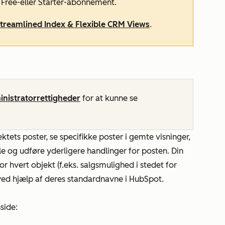
t
Free-
eller
Starter-abonnement
.
treamlined Index & Flexible CRM Views
.
nistratorrettigheder
for at kunne se
ktets poster, se specifikke poster i gemte visninger,
vle og udføre yderligere handlinger for posten. Din
or hvert objekt (f.eks. salgsmulighed i stedet for
r ved hjælp af deres standardnavne i HubSpot.
side: