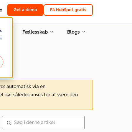
Get a demo
Få HubSpot gratis
to
re
ng
Fællesskab
Blogs
s,
tes automatisk via en
el bør således anses for at være den