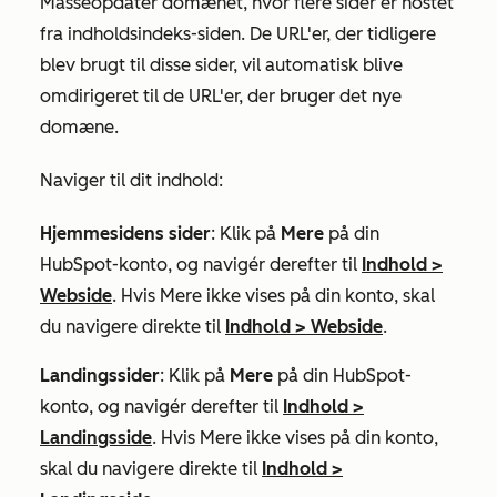
Masseopdater domænet, hvor flere sider er hostet
fra indholdsindeks-siden. De URL'er, der tidligere
blev brugt til disse sider, vil automatisk blive
omdirigeret til de URL'er, der bruger det nye
domæne.
Naviger til dit indhold:
Hjemmesidens sider
: Klik på
Mere
på din
HubSpot-konto, og navigér derefter til
Indhold
>
Webside
. Hvis
Mere
ikke vises på din konto, skal
du navigere direkte til
Indhold
>
Webside
.
Landingssider
: Klik på
Mere
på din HubSpot-
konto, og navigér derefter til
Indhold
>
Landingsside
. Hvis
Mere
ikke vises på din konto,
skal du navigere direkte til
Indhold
>