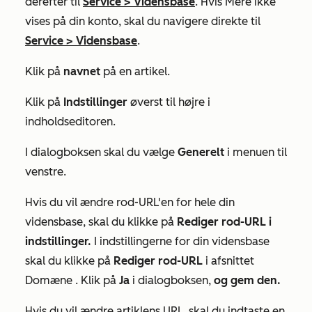
derefter til
Service
>
Vidensbase
. Hvis
Mere
ikke
vises på din konto, skal du navigere direkte til
Service
>
Vidensbase
.
Klik på
navnet
på en artikel.
Klik på
Indstillinger
øverst til højre i
indholdseditoren.
I dialogboksen skal du vælge
Generelt
i menuen til
venstre.
Hvis du vil ændre rod-URL'en for hele din
vidensbase, skal du klikke på
Rediger rod-URL i
indstillinger.
I indstillingerne for din vidensbase
skal du klikke på
Rediger rod-URL
i afsnittet
Domæne
. Klik på
Ja
i dialogboksen,
og gem den.
Hvis du vil ændre artiklens URL, skal du indtaste en