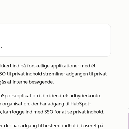
e
e
ikkert ind på forskellige applikationer med ét
 til privat indhold strømliner adgangen til privat
ilgås af interne besøgende.
bSpot-applikation i din identitetsudbyderkonto,
n organisation, der har adgang til HubSpot-
, kan logge ind med SSO for at se privat indhold.
ner der har adgang til bestemt indhold, baseret på