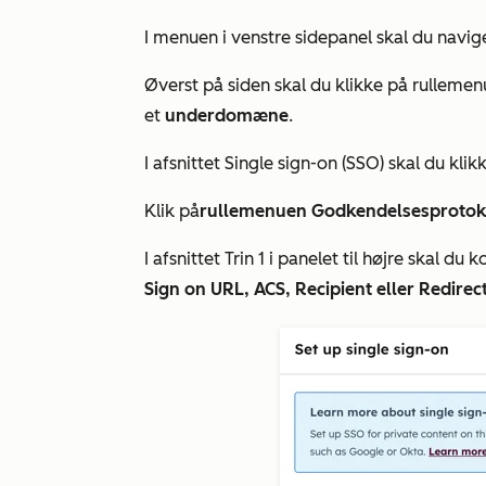
I menuen i venstre sidepanel skal du navige
Øverst på siden skal du klikke på rulleme
et
underdomæne
.
I
afsnittet Single sign-on (SSO)
skal du klik
Klik på
rullemenuen Godkendelsesproto
I
afsnittet Trin 1
i panelet til højre skal du 
Sign on URL, ACS, Recipient eller Redirec