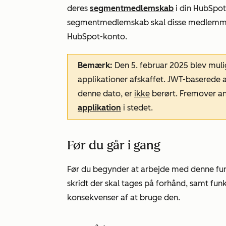
deres
segmentmedlemskab
i din HubSpot-
segmentmedlemskab skal disse medlemme
HubSpot-konto.
Bemærk:
Den 5. februar 2025 blev muli
applikationer afskaffet. JWT-baserede ap
denne dato, er
ikke
berørt. Fremover an
applikation
i stedet.
Før du går i gang
Før du begynder at arbejde med denne funkti
skridt der skal tages på forhånd, samt fu
konsekvenser af at bruge den.