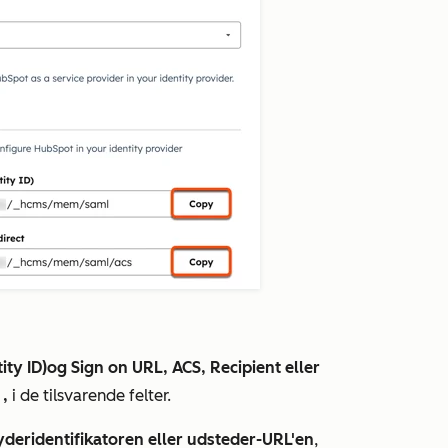
ity ID)
og
Sign on URL, ACS, Recipient eller
t
,
i de tilsvarende felter.
yderidentifikatoren eller udsteder-URL'en
,