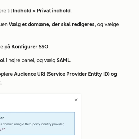
re til
Indhold
>
Privat indhold
.
nuen
Vælg et domæne, der skal redigeres
, og vælge
ke
på Konfigurer SSO
.
kol
i højre panel, og vælg
SAML
.
kopiere
Audience URI (Service Provider Entity ID) og
t
.