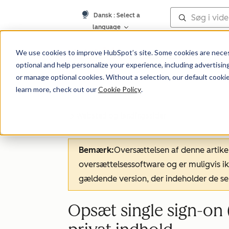
Dansk
: Select a
language
Vidensbase
We use cookies to improve HubSpot’s site. Some cookies are necess
optional and help personalize your experience, including advertising 
or manage optional cookies. Without a selection, our default cookie
learn more, check out our
Cookie Policy
.
Websted og landingssider
Bemærk:
Oversættelsen af denne artike
oversættelsessoftware og er muligvis ik
gældende version, der indeholder de se
Opsæt single sign-on (