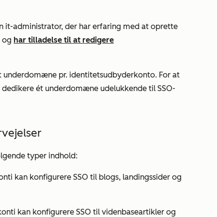
it-administrator, der har erfaring med at oprette
o og
har tilladelse til at redigere
et underdomæne pr. identitetsudbyderkonto. For at
at dedikere ét underdomæne udelukkende til SSO-
vejelser
følgende typer indhold:
onti
kan konfigurere SSO til blogs, landingssider og
onti kan konfigurere SSO til videnbaseartikler og