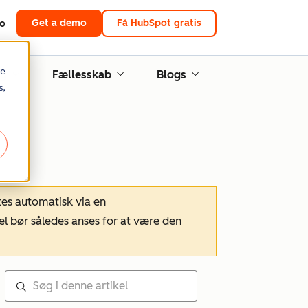
Get a demo
Få HubSpot gratis
to
re
ng
Fællesskab
Blogs
s,
tes automatisk via en
el bør således anses for at være den