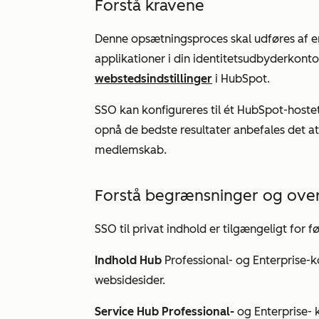
Forstå kravene
Denne opsætningsproces skal udføres af en 
applikationer i din identitetsudbyderkont
webstedsindstillinger
i HubSpot.
SSO kan konfigureres til ét HubSpot-host
opnå de bedste resultater anbefales det 
medlemskab.
Forstå begrænsninger og over
SSO til privat indhold er tilgængeligt for 
Indhold
Hub
Professional- og
Enterprise-k
websidesider.
Service Hub Professional-
og
Enterprise-
k