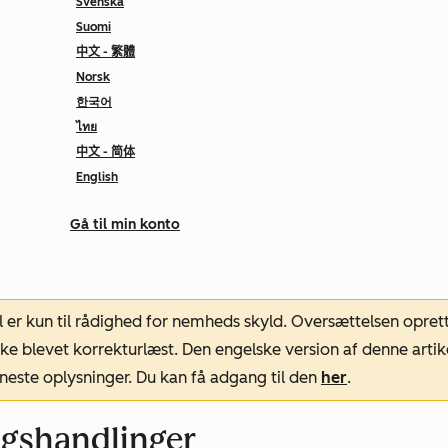
Svenska
Suomi
中文 - 繁體
Norsk
한국어
ไทย
中文 - 简体
English
Gå til min konto
l er kun til rådighed for nemheds skyld. Oversættelsen opret
ke blevet korrekturlæst. Den engelske version af denne artik
neste oplysninger. Du kan få adgang til den
her
.
ngshandlinger