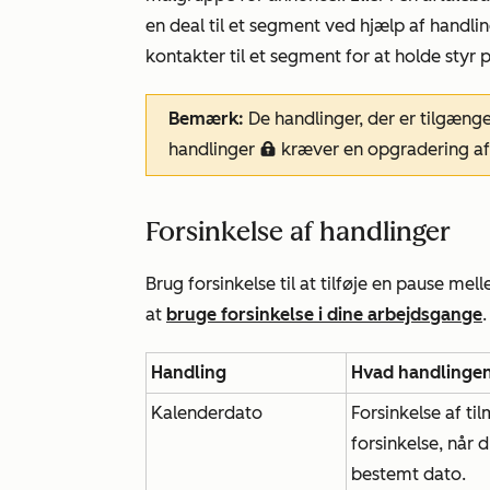
en deal til et segment ved hjælp af handl
kontakter til et segment for at holde styr 
Bemærk:
De handlinger, der er tilgænge
handlinger
kræver en opgradering af
locked
Forsinkelse af handlinger
Brug forsinkelse til at tilføje en pause me
at
bruge forsinkelse i dine arbejdsgange
.
Handling
Hvad handlinge
Kalenderdato
Forsinkelse af ti
forsinkelse, når 
bestemt dato.