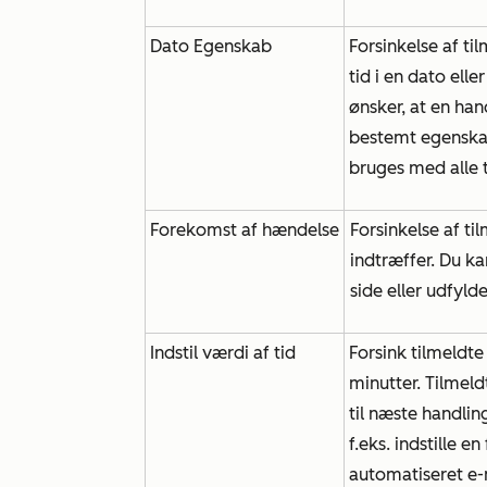
Dato Egenskab
Forsinkelse af ti
tid i en dato ell
ønsker, at en ha
bestemt egenskab
bruges med alle 
Forekomst af hændelse
Forsinkelse af ti
indtræffer. Du ka
side eller udfyld
Indstil værdi af tid
Forsink tilmeldte
minutter. Tilmeldt
til næste handlin
f.eks. indstille e
automatiseret e