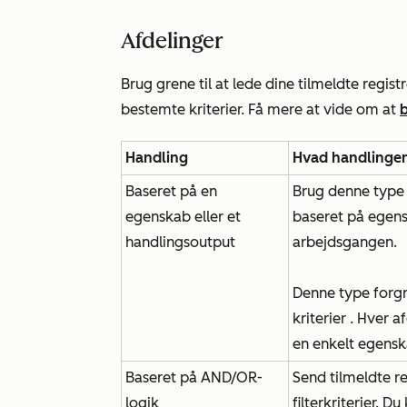
Afdelinger
Brug grene til at lede dine tilmeldte regi
bestemte kriterier. Få mere at vide om at
Handling
Hvad handlinge
Baseret på en
Brug denne type g
egenskab eller et
baseret på egensk
handlingsoutput
arbejdsgangen.
Denne type forg
kriterier
. Hver af
en enkelt egensk
Baseret på AND/OR-
Send tilmeldte r
logik
filterkriterier. D