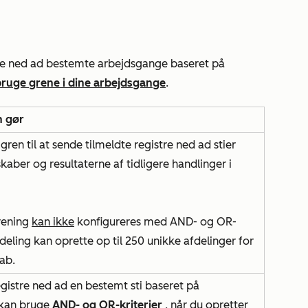
stre ned ad bestemte arbejdsgange baseret på
bruge grene i dine arbejdsgange
.
n gør
ren til at sende tilmeldte registre ned ad stier
aber og resultaterne af tidligere handlinger i
rening
kan ikke
konfigureres med
AND- og
OR-
deling kan oprette op til 250 unikke afdelinger for
ab.
egistre ned ad en bestemt sti baseret på
u kan bruge
AND- og
OR-kriterier
, når du opretter