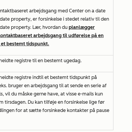
kontaktbaseret arbejdsgang med
Center on
a date
 date property
, er forsinkelse i stedet relativ til den
r date property. Lær, hvordan du
planlægger
kontaktbaseret arbejdsgang til udførelse på en
 et bestemt tidspunkt.
lmeldte registre til en bestemt ugedag.
lmeldte registre indtil et bestemt tidspunkt på
eks. bruger en arbejdsgang til at sende en serie af
s, vil du måske gerne have, at visse e-mails kun
m tirsdagen. Du kan tilføje en forsinkelse lige før
dlingen
for at sætte forsinkede kontakter på pause