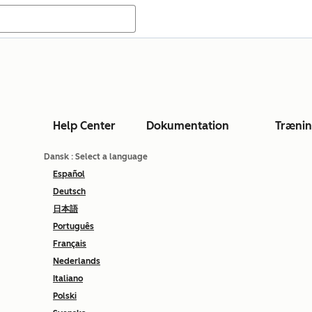
Help Center
Dokumentation
Træni
Dansk
: Select a language
Español
Deutsch
日本語
Português
Français
Nederlands
Italiano
Polski