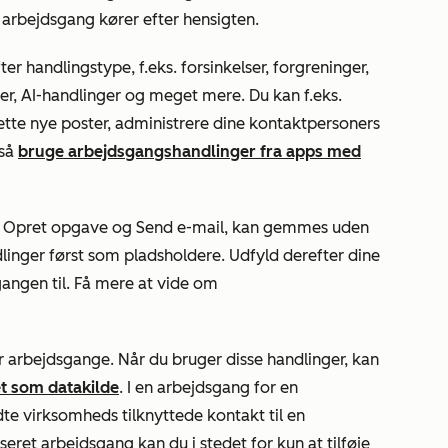
n arbejdsgang kører efter hensigten.
r handlingstype, f.eks. forsinkelser, forgreninger,
, AI-handlinger og meget mere. Du kan f.eks.
rette nye poster, administrere dine kontaktpersoners
gså
bruge arbejdsgangshandlinger fra apps med
.
Opret opgave
og
Send e-mail
, kan gemmes uden
andlinger først som pladsholdere. Udfyld derefter dine
gangen til. Få mere at vide om
r arbejdsgange. Når du bruger disse handlinger, kan
t som datakilde
. I en arbejdsgang for en
dte virksomheds tilknyttede kontakt til en
seret arbejdsgang kan du i stedet for kun at tilføje