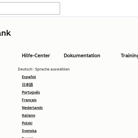
ank
Hilfe-Center
Dokumentation
Trainin
Deutsch
: Sprache auswählen
Español
日本語
Português
Français
Nederlands
Italiano
Polski
Svenska