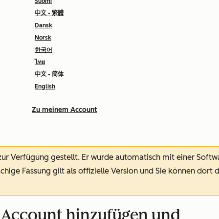
Suomi
中文 - 繁體
Dansk
Norsk
한국어
ไทย
中文 - 简体
English
Zu meinem Account
 zur Verfügung gestellt.
Er wurde automatisch mit einer Soft
chige Fassung gilt als offizielle Version und Sie können dort 
 Account hinzufügen und