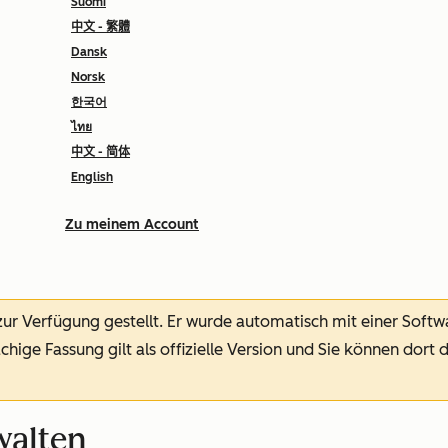
Suomi
中文 - 繁體
Dansk
Norsk
한국어
ไทย
中文 - 简体
English
Zu meinem Account
 zur Verfügung gestellt.
Er wurde automatisch mit einer Soft
chige Fassung gilt als offizielle Version und Sie können dort 
walten