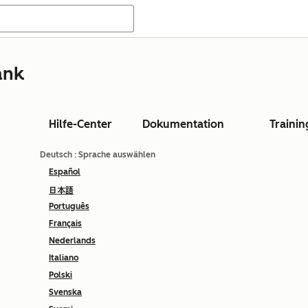
ank
Hilfe-Center
Dokumentation
Trainin
Deutsch
: Sprache auswählen
Español
日本語
Português
Français
Nederlands
Italiano
Polski
Svenska