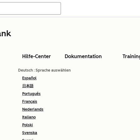
ank
Hilfe-Center
Dokumentation
Trainin
Deutsch
: Sprache auswählen
Español
日本語
Português
Français
Nederlands
Italiano
Polski
Svenska