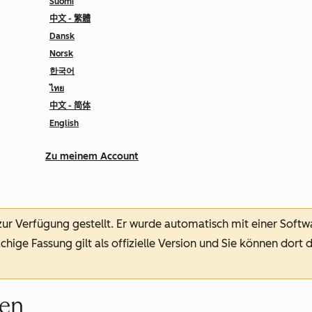
Suomi
中文 - 繁體
Dansk
Norsk
한국어
ไทย
中文 - 简体
English
Zu meinem Account
 zur Verfügung gestellt.
Er wurde automatisch mit einer Soft
chige Fassung gilt als offizielle Version und Sie können dort 
hen