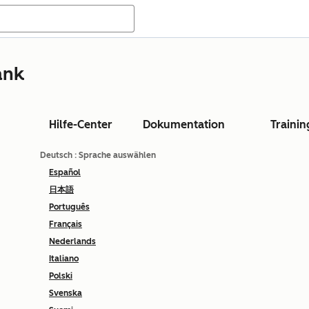
ank
Hilfe-Center
Dokumentation
Trainin
Deutsch
: Sprache auswählen
Español
日本語
Português
Français
Nederlands
Italiano
Polski
Svenska