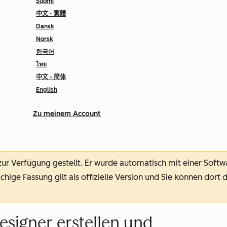
Suomi
中文 - 繁體
Dansk
Norsk
한국어
ไทย
中文 - 简体
English
Zu meinem Account
 zur Verfügung gestellt.
Er wurde automatisch mit einer Soft
chige Fassung gilt als offizielle Version und Sie können dort 
signer erstellen und