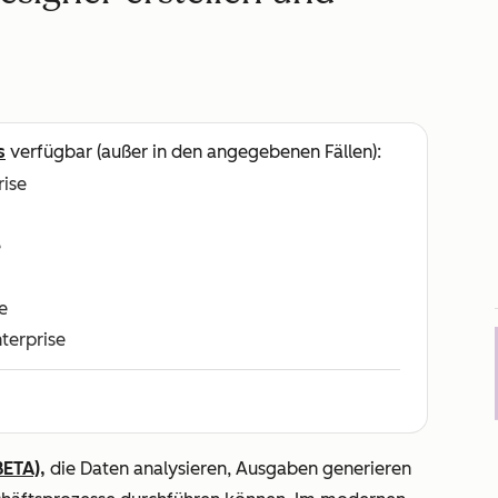
s
verfügbar (außer in den angegebenen Fällen):
rise
e
e
nterprise
BETA),
die Daten analysieren, Ausgaben generieren