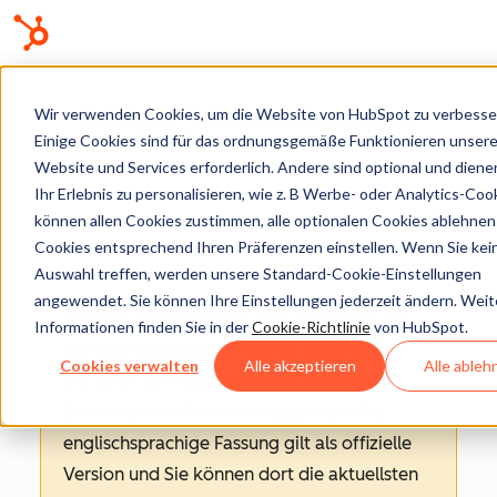
Wissensdatenbank
Wir verwenden Cookies, um die Website von HubSpot zu verbesse
Einige Cookies sind für das ordnungsgemäße Funktionieren unsere
Website und Services erforderlich. Andere sind optional und diene
Ihr Erlebnis zu personalisieren, wie z. B Werbe- oder Analytics-Cook
können allen Cookies zustimmen, alle optionalen Cookies ablehnen
KI
Cookies entsprechend Ihren Präferenzen einstellen. Wenn Sie kei
Auswahl treffen, werden unsere Standard-Cookie-Einstellungen
angewendet. Sie können Ihre Einstellungen jederzeit ändern. Weit
Hinweis
: Dieser Artikel wird aus Kulanz zur
Informationen finden Sie in der
Cookie-Richtlinie
von HubSpot.
Verfügung gestellt.
Er wurde automatisch
Cookies verwalten
Alle akzeptieren
Alle ableh
mit einer Software übersetzt und unter
Umständen nicht korrekturgelesen. Die
englischsprachige Fassung gilt als offizielle
Version und Sie können dort die aktuellsten