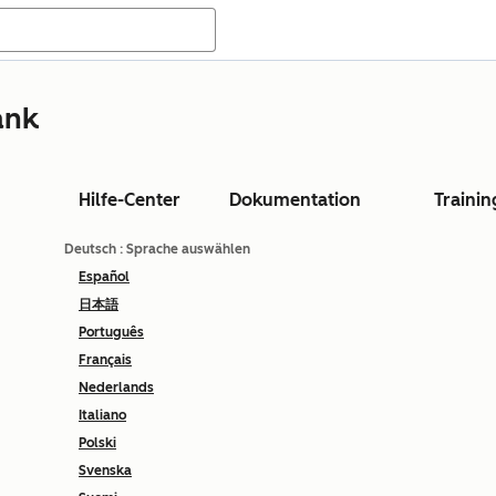
ank
Hilfe-Center
Dokumentation
Trainin
Deutsch
: Sprache auswählen
Español
日本語
Português
Français
Nederlands
Italiano
Polski
Svenska