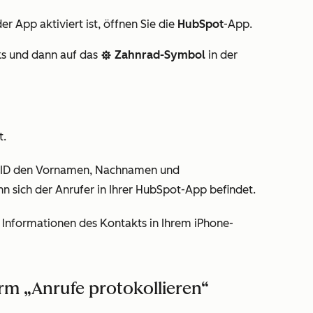
er App aktiviert ist, öffnen Sie die
HubSpot
-App.
ks und dann auf das
Zahnrad-Symbol
in der
settings
t.
er-ID den Vornamen, Nachnamen und
sich der Anrufer in Ihrer HubSpot-App befindet.
 Informationen des Kontakts in Ihrem iPhone-
rm „Anrufe protokollieren“