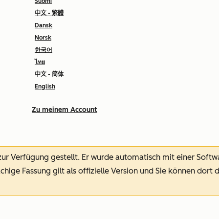
Suomi
中文 - 繁體
Dansk
Norsk
한국어
ไทย
中文 - 简体
English
Zu meinem Account
 zur Verfügung gestellt.
Er wurde automatisch mit einer Soft
chige Fassung gilt als offizielle Version und Sie können dort 