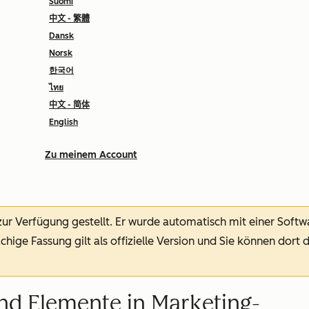
Suomi
中文 - 繁體
Dansk
Norsk
한국어
ไทย
中文 - 简体
English
Zu meinem Account
 zur Verfügung gestellt.
Er wurde automatisch mit einer Soft
chige Fassung gilt als offizielle Version und Sie können dort 
d Elemente in Marketing-