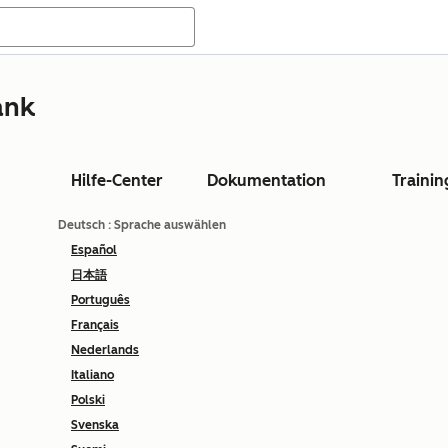
ank
Hilfe-Center
Dokumentation
Trainin
Deutsch
: Sprache auswählen
Español
日本語
Português
Français
Nederlands
Italiano
Polski
Svenska