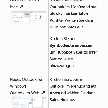
Neues Outlook für
Klicken Sie oben in
Mac
Outlook im Menüband auf
enlargeIcon
die
drei horizontalen
Punkte
. Wählen Sie
dann
HubSpot Sales aus
.
Klicken Sie auf
Symbolleiste anpassen
,
um
HubSpot Sales
zu Ihrer
Symbolleiste
hinzuzufügen.
Neues Outlook für
Klicken Sie oben in
Windows
Outlook im Menüband auf
Outlook im Web
Apps
und wählen Sie dann
enlargeIcon
Sales Hub
aus.