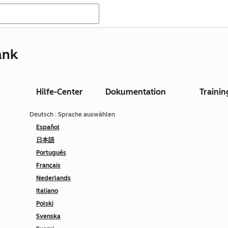
ank
Hilfe-Center
Dokumentation
Trainin
Deutsch
: Sprache auswählen
Español
日本語
Português
Français
Nederlands
Italiano
Polski
Svenska