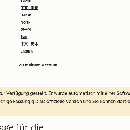
Suomi
中文 - 繁體
Dansk
Norsk
한국어
ไทย
中文 - 简体
English
Zu meinem Account
 zur Verfügung gestellt.
Er wurde automatisch mit einer Soft
chige Fassung gilt als offizielle Version und Sie können dort 
age für die