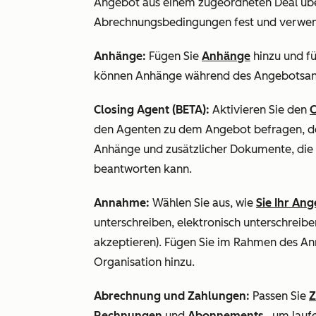
Angebot aus einem zugeordneten Deal üb
Abrechnungsbedingungen fest und verwend
Anhänge:
Fügen Sie
Anhänge
hinzu und fü
können Anhänge während des Angebotsan
Closing Agent (BETA):
Aktivieren Sie den
C
den Agenten zu dem Angebot befragen, de
Anhänge und zusätzlicher Dokumente, die 
beantworten kann.
Annahme:
Wählen Sie aus, wie
Sie Ihr An
unterschreiben, elektronisch unterschreib
akzeptieren). Fügen Sie im Rahmen des A
Organisation hinzu.
Abrechnung und Zahlungen:
Passen Sie
Z
Rechnungen
und
Abonnements
, um lauf