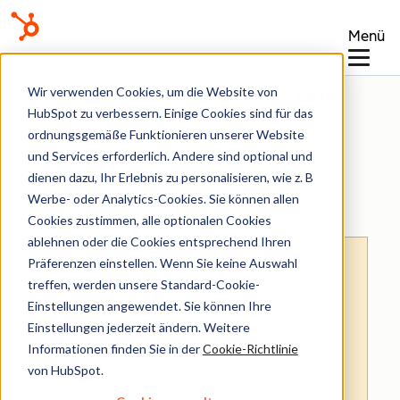
Menü
Wissensdatenbank
Wir verwenden Cookies, um die Website von
HubSpot zu verbessern. Einige Cookies sind für das
ordnungsgemäße Funktionieren unserer Website
und Services erforderlich. Andere sind optional und
dienen dazu, Ihr Erlebnis zu personalisieren, wie z. B
Customer Success
Werbe- oder Analytics-Cookies. Sie können allen
Cookies zustimmen, alle optionalen Cookies
ablehnen oder die Cookies entsprechend Ihren
Hinweis
: Dieser Artikel wird aus Kulanz zur
Präferenzen einstellen. Wenn Sie keine Auswahl
Verfügung gestellt.
Er wurde automatisch
treffen, werden unsere Standard-Cookie-
Einstellungen angewendet. Sie können Ihre
mit einer Software übersetzt und unter
Einstellungen jederzeit ändern. Weitere
Umständen nicht korrekturgelesen. Die
Informationen finden Sie in der
Cookie-Richtlinie
englischsprachige Fassung gilt als offizielle
von HubSpot.
Version und Sie können dort die aktuellsten