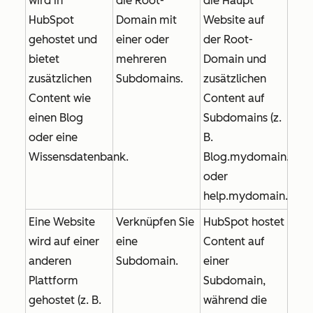
wird in
die Root-
die Haupt
HubSpot
Domain mit
Website auf
gehostet und
einer oder
der Root-
bietet
mehreren
Domain und
zusätzlichen
Subdomains.
zusätzlichen
Content wie
Content auf
einen Blog
Subdomains (z.
oder eine
B.
Wissensdatenbank.
Blog.mydomain.com
oder
help.mydomain.com
Eine Website
Verknüpfen Sie
HubSpot hostet
wird auf einer
eine
Content auf
anderen
Subdomain.
einer
Plattform
Subdomain,
gehostet (z. B.
während die