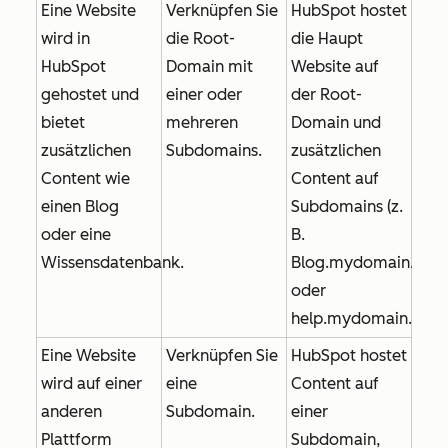
Eine Website
Verknüpfen Sie
HubSpot hostet
wird in
die Root-
die Haupt
HubSpot
Domain mit
Website auf
gehostet und
einer oder
der Root-
bietet
mehreren
Domain und
zusätzlichen
Subdomains.
zusätzlichen
Content wie
Content auf
einen Blog
Subdomains (z.
oder eine
B.
Wissensdatenbank.
Blog.mydomain.com
oder
help.mydomain.com
Eine Website
Verknüpfen Sie
HubSpot hostet
wird auf einer
eine
Content auf
anderen
Subdomain.
einer
Plattform
Subdomain,