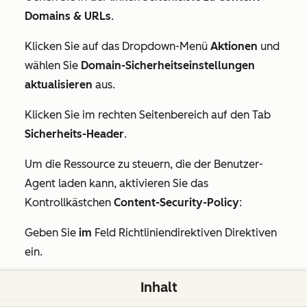
Domains & URLs
.
Klicken Sie auf das Dropdown-Menü
Aktionen
und
wählen Sie
Domain-Sicherheitseinstellungen
aktualisieren
aus.
Klicken Sie im rechten Seitenbereich auf den Tab
Sicherheits-Header
.
Um die Ressource zu steuern, die der Benutzer-
Agent laden kann, aktivieren Sie das
Kontrollkästchen
Content-Security-Policy
:
Geben Sie
im
Feld
Richtliniendirektiven Direktiven
ein.
Um volle Funktionalität auf von HubSpot
Inhalt
gehosteten Seiten zu gewährleisten, sollten die