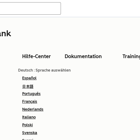
ank
Hilfe-Center
Dokumentation
Trainin
Deutsch
: Sprache auswählen
Español
日本語
Português
Français
Nederlands
Italiano
Polski
Svenska