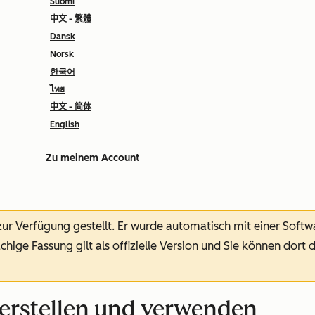
Suomi
中文 - 繁體
Dansk
Norsk
한국어
ไทย
中文 - 简体
English
Zu meinem Account
 zur Verfügung gestellt.
Er wurde automatisch mit einer Soft
chige Fassung gilt als offizielle Version und Sie können dort 
erstellen und verwenden