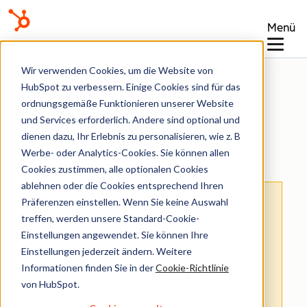
Menü
Wissensdatenbank
Wir verwenden Cookies, um die Website von
HubSpot zu verbessern. Einige Cookies sind für das
ordnungsgemäße Funktionieren unserer Website
und Services erforderlich. Andere sind optional und
dienen dazu, Ihr Erlebnis zu personalisieren, wie z. B
Helpdesk
Werbe- oder Analytics-Cookies. Sie können allen
Cookies zustimmen, alle optionalen Cookies
ablehnen oder die Cookies entsprechend Ihren
Hinweis
: Dieser Artikel wird aus Kulanz zur
Präferenzen einstellen. Wenn Sie keine Auswahl
Verfügung gestellt.
Er wurde automatisch
treffen, werden unsere Standard-Cookie-
Einstellungen angewendet. Sie können Ihre
mit einer Software übersetzt und unter
Einstellungen jederzeit ändern. Weitere
Umständen nicht korrekturgelesen. Die
Informationen finden Sie in der
Cookie-Richtlinie
englischsprachige Fassung gilt als offizielle
von HubSpot.
Version und Sie können dort die aktuellsten