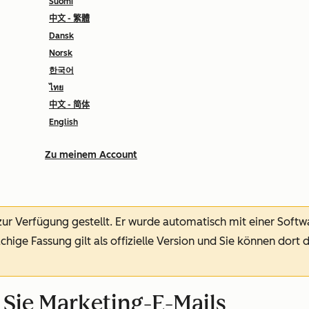
Suomi
中文 - 繁體
Dansk
Norsk
한국어
ไทย
中文 - 简体
English
Zu meinem Account
 zur Verfügung gestellt.
Er wurde automatisch mit einer Soft
chige Fassung gilt als offizielle Version und Sie können dort 
 Sie Marketing-E-Mails