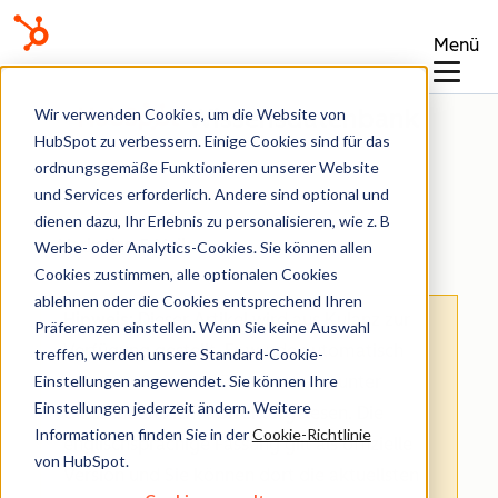
Menü
Wissensdatenbank
Wir verwenden Cookies, um die Website von
HubSpot zu verbessern. Einige Cookies sind für das
ordnungsgemäße Funktionieren unserer Website
und Services erforderlich. Andere sind optional und
dienen dazu, Ihr Erlebnis zu personalisieren, wie z. B
Marketing-E-Mail
Werbe- oder Analytics-Cookies. Sie können allen
Cookies zustimmen, alle optionalen Cookies
ablehnen oder die Cookies entsprechend Ihren
Hinweis
: Dieser Artikel wird aus Kulanz zur
Präferenzen einstellen. Wenn Sie keine Auswahl
Verfügung gestellt.
Er wurde automatisch
treffen, werden unsere Standard-Cookie-
Einstellungen angewendet. Sie können Ihre
mit einer Software übersetzt und unter
Einstellungen jederzeit ändern. Weitere
Umständen nicht korrekturgelesen. Die
Informationen finden Sie in der
Cookie-Richtlinie
englischsprachige Fassung gilt als offizielle
von HubSpot.
Version und Sie können dort die aktuellsten