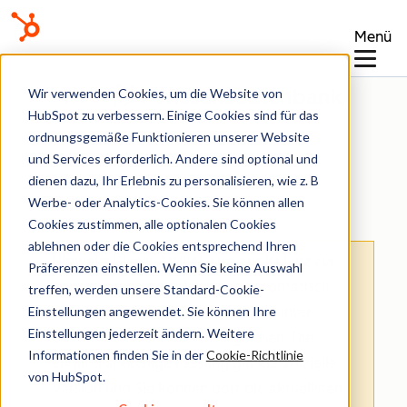
Menü
Wissensdatenbank
Wir verwenden Cookies, um die Website von
HubSpot zu verbessern. Einige Cookies sind für das
ordnungsgemäße Funktionieren unserer Website
und Services erforderlich. Andere sind optional und
dienen dazu, Ihr Erlebnis zu personalisieren, wie z. B
Marketing-E-Mail
Werbe- oder Analytics-Cookies. Sie können allen
Cookies zustimmen, alle optionalen Cookies
ablehnen oder die Cookies entsprechend Ihren
Hinweis
: Dieser Artikel wird aus Kulanz zur
Präferenzen einstellen. Wenn Sie keine Auswahl
Verfügung gestellt.
Er wurde automatisch
treffen, werden unsere Standard-Cookie-
Einstellungen angewendet. Sie können Ihre
mit einer Software übersetzt und unter
Einstellungen jederzeit ändern. Weitere
Umständen nicht korrekturgelesen. Die
Informationen finden Sie in der
Cookie-Richtlinie
englischsprachige Fassung gilt als offizielle
von HubSpot.
Version und Sie können dort die aktuellsten