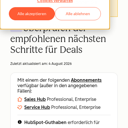
Cookies verwalten
Informationen finden.
Hier können Sie
darauf zugreifen
.
Alle akzeptieren
Alle ablehnen
Überprüfen der
BETA
empfohlenen nächsten
Schritte für Deals
Zuletzt aktualisiert am:
4 August 2026
Mit einem der folgenden
Abonnements
verfügbar (außer in den angegebenen
Fällen):
Sales Hub
Professional, Enterprise
Service Hub
Professional, Enterprise
HubSpot-Guthaben
erforderlich für