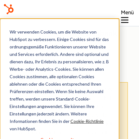
Menü
Wissensdatenbank
Wir verwenden Cookies, um die Website von
HubSpot zu verbessern. Einige Cookies sind für das
ordnungsgemäße Funktionieren unserer Website
und Services erforderlich. Andere sind optional und
dienen dazu, Ihr Erlebnis zu personalisieren, wie z. B
Meetings
Werbe- oder Analytics-Cookies. Sie können allen
Cookies zustimmen, alle optionalen Cookies
ablehnen oder die Cookies entsprechend Ihren
Hinweis
: Dieser Artikel wird aus Kulanz zur
Präferenzen einstellen. Wenn Sie keine Auswahl
Verfügung gestellt.
Er wurde automatisch
treffen, werden unsere Standard-Cookie-
Einstellungen angewendet. Sie können Ihre
mit einer Software übersetzt und unter
Einstellungen jederzeit ändern. Weitere
Umständen nicht korrekturgelesen. Die
Informationen finden Sie in der
Cookie-Richtlinie
englischsprachige Fassung gilt als offizielle
von HubSpot.
Version und Sie können dort die aktuellsten