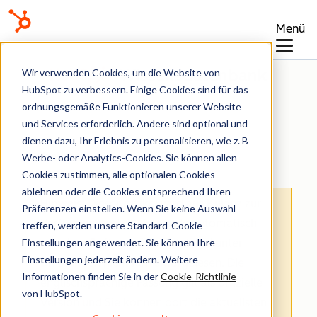
Menü
Wissensdatenbank
Wir verwenden Cookies, um die Website von
HubSpot zu verbessern. Einige Cookies sind für das
ordnungsgemäße Funktionieren unserer Website
und Services erforderlich. Andere sind optional und
dienen dazu, Ihr Erlebnis zu personalisieren, wie z. B
Meetings
Werbe- oder Analytics-Cookies. Sie können allen
Cookies zustimmen, alle optionalen Cookies
ablehnen oder die Cookies entsprechend Ihren
Hinweis
: Dieser Artikel wird aus Kulanz zur
Präferenzen einstellen. Wenn Sie keine Auswahl
Verfügung gestellt.
Er wurde automatisch
treffen, werden unsere Standard-Cookie-
Einstellungen angewendet. Sie können Ihre
mit einer Software übersetzt und unter
Einstellungen jederzeit ändern. Weitere
Umständen nicht korrekturgelesen. Die
Informationen finden Sie in der
Cookie-Richtlinie
englischsprachige Fassung gilt als offizielle
von HubSpot.
Version und Sie können dort die aktuellsten