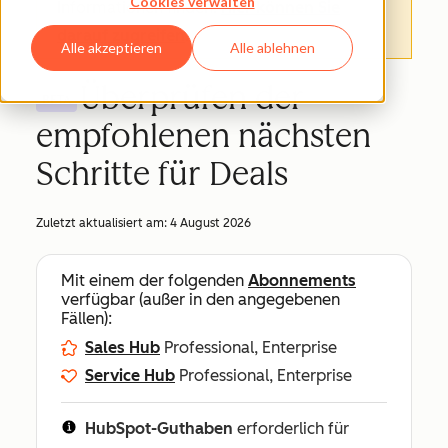
Cookies verwalten
Informationen finden.
Hier können Sie
darauf zugreifen
.
Alle akzeptieren
Alle ablehnen
Überprüfen der
BETA
empfohlenen nächsten
Schritte für Deals
Zuletzt aktualisiert am:
4 August 2026
Mit einem der folgenden
Abonnements
verfügbar (außer in den angegebenen
Fällen):
Sales Hub
Professional, Enterprise
Service Hub
Professional, Enterprise
HubSpot-Guthaben
erforderlich für