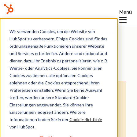
Menü
Wissensdatenbank
Wir verwenden Cookies, um die Website von
HubSpot zu verbessern. Einige Cookies sind für das
ordnungsgemäße Funktionieren unserer Website
und Services erforderlich. Andere sind optional und
dienen dazu, Ihr Erlebnis zu personalisieren, wie z. B
Datenschutz & Einwilligung
Werbe- oder Analytics-Cookies. Sie können allen
Cookies zustimmen, alle optionalen Cookies
ablehnen oder die Cookies entsprechend Ihren
Hinweis
: Dieser Artikel wird aus Kulanz zur
Präferenzen einstellen. Wenn Sie keine Auswahl
Verfügung gestellt.
Er wurde automatisch
treffen, werden unsere Standard-Cookie-
Einstellungen angewendet. Sie können Ihre
mit einer Software übersetzt und unter
Einstellungen jederzeit ändern. Weitere
Umständen nicht korrekturgelesen. Die
Informationen finden Sie in der
Cookie-Richtlinie
englischsprachige Fassung gilt als offizielle
von HubSpot.
Version und Sie können dort die aktuellsten