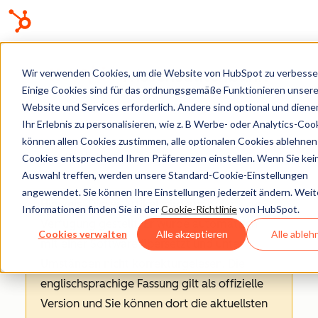
Wissensdatenbank
Wir verwenden Cookies, um die Website von HubSpot zu verbesse
Einige Cookies sind für das ordnungsgemäße Funktionieren unsere
Website und Services erforderlich. Andere sind optional und diene
Ihr Erlebnis zu personalisieren, wie z. B Werbe- oder Analytics-Cook
können allen Cookies zustimmen, alle optionalen Cookies ablehnen
Sales-Workspace
Cookies entsprechend Ihren Präferenzen einstellen. Wenn Sie kei
Auswahl treffen, werden unsere Standard-Cookie-Einstellungen
angewendet. Sie können Ihre Einstellungen jederzeit ändern. Weit
Hinweis
: Dieser Artikel wird aus Kulanz zur
Informationen finden Sie in der
Cookie-Richtlinie
von HubSpot.
Verfügung gestellt.
Er wurde automatisch
Cookies verwalten
Alle akzeptieren
Alle ableh
mit einer Software übersetzt und unter
Umständen nicht korrekturgelesen. Die
englischsprachige Fassung gilt als offizielle
Version und Sie können dort die aktuellsten