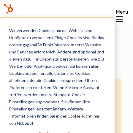
Menü
Wissensdatenbank
Wir verwenden Cookies, um die Website von
HubSpot zu verbessern. Einige Cookies sind für das
ordnungsgemäße Funktionieren unserer Website
und Services erforderlich. Andere sind optional und
dienen dazu, Ihr Erlebnis zu personalisieren, wie z. B
Angebote
Werbe- oder Analytics-Cookies. Sie können allen
Cookies zustimmen, alle optionalen Cookies
ablehnen oder die Cookies entsprechend Ihren
Hinweis
: Dieser Artikel wird aus Kulanz zur
Präferenzen einstellen. Wenn Sie keine Auswahl
Verfügung gestellt.
Er wurde automatisch
treffen, werden unsere Standard-Cookie-
Einstellungen angewendet. Sie können Ihre
mit einer Software übersetzt und unter
Einstellungen jederzeit ändern. Weitere
Umständen nicht korrekturgelesen. Die
Informationen finden Sie in der
Cookie-Richtlinie
englischsprachige Fassung gilt als offizielle
von HubSpot.
Version und Sie können dort die aktuellsten