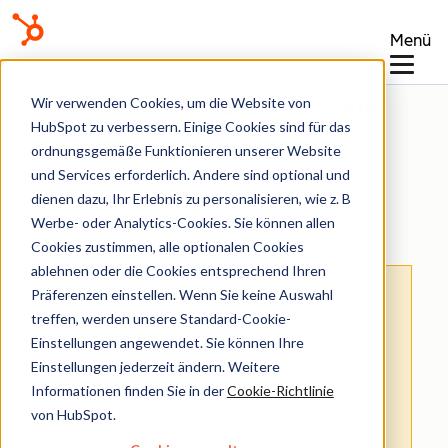
Menü
Wissensdatenbank
Wir verwenden Cookies, um die Website von
HubSpot zu verbessern. Einige Cookies sind für das
ordnungsgemäße Funktionieren unserer Website
und Services erforderlich. Andere sind optional und
dienen dazu, Ihr Erlebnis zu personalisieren, wie z. B
Angebote
Werbe- oder Analytics-Cookies. Sie können allen
Cookies zustimmen, alle optionalen Cookies
ablehnen oder die Cookies entsprechend Ihren
Hinweis
: Dieser Artikel wird aus Kulanz zur
Präferenzen einstellen. Wenn Sie keine Auswahl
Verfügung gestellt.
Er wurde automatisch
treffen, werden unsere Standard-Cookie-
Einstellungen angewendet. Sie können Ihre
mit einer Software übersetzt und unter
Einstellungen jederzeit ändern. Weitere
Umständen nicht korrekturgelesen. Die
Informationen finden Sie in der
Cookie-Richtlinie
englischsprachige Fassung gilt als offizielle
von HubSpot.
Version und Sie können dort die aktuellsten