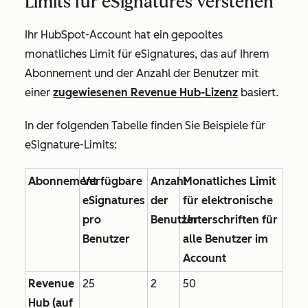
Limits für eSignatures verstehen
Ihr HubSpot-Account hat ein gepooltes
monatliches Limit für eSignatures, das auf Ihrem
Abonnement und der Anzahl der Benutzer mit
einer
zugewiesenen
Revenue Hub-Lizenz
basiert.
In der folgenden Tabelle finden Sie Beispiele für
eSignature-Limits:
Abonnement
Verfügbare
Anzahl
Monatliches Limit
eSignatures
der
für elektronische
pro
Benutzer
Unterschriften für
Benutzer
alle Benutzer im
Account
Revenue
25
2
50
Hub (auf