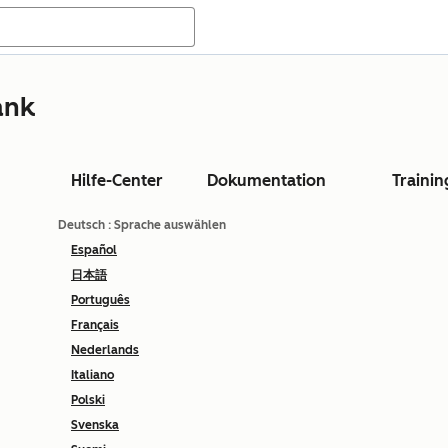
ank
Hilfe-Center
Dokumentation
Trainin
Deutsch
: Sprache auswählen
Español
日本語
Português
Français
Nederlands
Italiano
Polski
Svenska