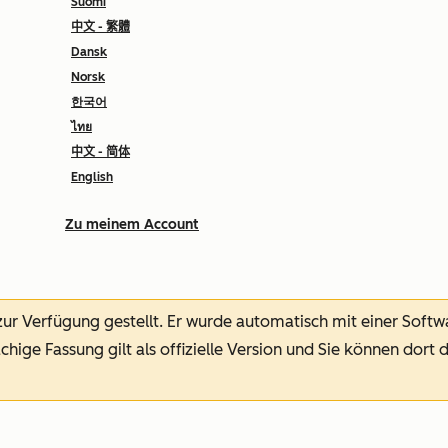
Suomi
中文 - 繁體
Dansk
Norsk
한국어
ไทย
中文 - 简体
English
Zu meinem Account
 zur Verfügung gestellt.
Er wurde automatisch mit einer Soft
chige Fassung gilt als offizielle Version und Sie können dort 